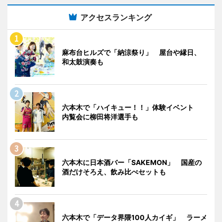
アクセスランキング
麻布台ヒルズで「納涼祭り」 屋台や縁日、
和太鼓演奏も
六本木で「ハイキュー！！」体験イベント
内覧会に柳田将洋選手も
六本木に日本酒バー「SAKEMON」 国産の
酒だけそろえ、飲み比べセットも
六本木で「データ界隈100人カイギ」 ラーメ