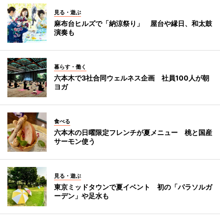
見る・遊ぶ
麻布台ヒルズで「納涼祭り」 屋台や縁日、和太鼓
演奏も
暮らす・働く
六本木で3社合同ウェルネス企画 社員100人が朝
ヨガ
食べる
六本木の日曜限定フレンチが夏メニュー 桃と国産
サーモン使う
見る・遊ぶ
東京ミッドタウンで夏イベント 初の「パラソルガ
ーデン」や足水も