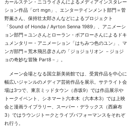
カールステン・ニコライさんによるメディアインスタレー
ション作品「crt mgn」、エンターテインメント部門＝菅
野薫さん、保持壮太郎さんなどによるプロジェクト
「Sound of Honda / Ayrton Senna 1989」、アニメーシ
ョン部門＝ユンさんとローラン・ボアローさんによるドキ
ュメンタリー・アニメーション「はちみつ色のユン」、マ
ンガ部門＝荒木飛呂彦さんの「ジョジョリオン －ジョジ
ョの奇妙な冒険 Part8－」。
メーン会場となる国立新美術館では、受賞作品を中心に
幅広いジャンルのメディア芸術作品を展示。サテライト会
場は3つで、東京ミッドタウン（赤坂9）では作品展示や
トークイベント、シネマート六本木（六本木3）では上映
会と漫画ライブラリー、スーパー・デラックス（西麻布
3）ではラウンジトークとライブパフォーマンスをそれぞ
れ行う。