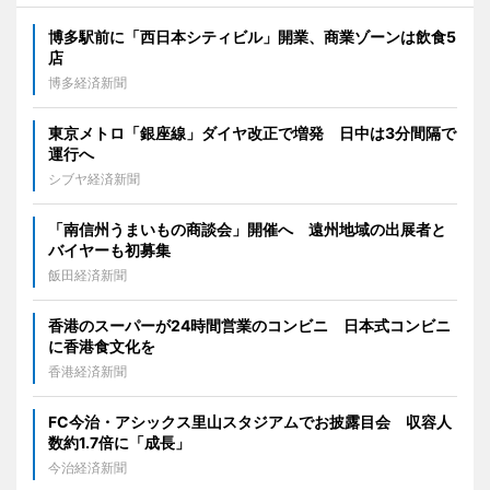
博多駅前に「西日本シティビル」開業、商業ゾーンは飲食5
店
博多経済新聞
東京メトロ「銀座線」ダイヤ改正で増発 日中は3分間隔で
運行へ
シブヤ経済新聞
「南信州うまいもの商談会」開催へ 遠州地域の出展者と
バイヤーも初募集
飯田経済新聞
香港のスーパーが24時間営業のコンビニ 日本式コンビニ
に香港食文化を
香港経済新聞
FC今治・アシックス里山スタジアムでお披露目会 収容人
数約1.7倍に「成長」
今治経済新聞