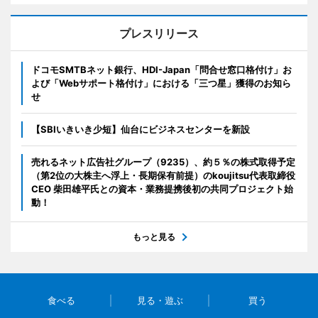
プレスリリース
ドコモSMTBネット銀行、HDI-Japan「問合せ窓口格付け」お
よび「Webサポート格付け」における「三つ星」獲得のお知ら
せ
【SBIいきいき少短】仙台にビジネスセンターを新設
売れるネット広告社グループ（9235）、約５％の株式取得予定
（第2位の大株主へ浮上・長期保有前提）のkoujitsu代表取締役
CEO 柴田雄平氏との資本・業務提携後初の共同プロジェクト始
動！
もっと見る
食べる
見る・遊ぶ
買う