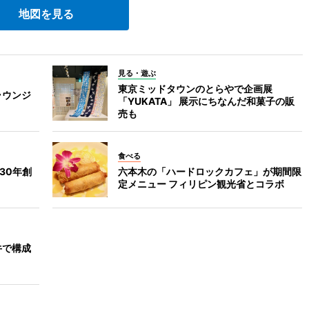
地図を見る
見る・遊ぶ
東京ミッドタウンのとらやで企画展
ラウンジ
「YUKATA」 展示にちなんだ和菓子の販
売も
食べる
30年創
六本木の「ハードロックカフェ」が期間限
定メニュー フィリピン観光省とコラボ
牛で構成