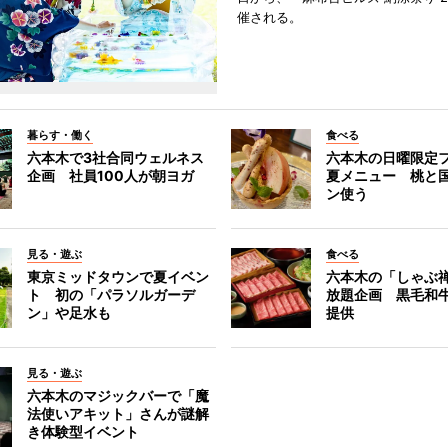
催される。
暮らす・働く
食べる
六本木で3社合同ウェルネス
六本木の日曜限定
企画 社員100人が朝ヨガ
夏メニュー 桃と
ン使う
見る・遊ぶ
食べる
東京ミッドタウンで夏イベン
六本木の「しゃぶ
ト 初の「パラソルガーデ
放題企画 黒毛和
ン」や足水も
提供
見る・遊ぶ
六本木のマジックバーで「魔
法使いアキット」さんが謎解
き体験型イベント