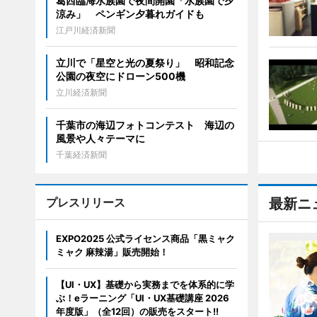
葛西臨海水族園で夜間開園「水族園で夕
涼み」 ペンギン夕暮れガイドも
江戸川経済新聞
立川で「星空と光の夏祭り」 昭和記念
公園の夜空にドローン500機
立川経済新聞
千葉市の海辺フォトコンテスト 海辺の
風景や人々テーマに
千葉経済新聞
プレスリリース
最新ニ
EXPO2025 公式ライセンス商品「黒ミャク
ミャク 麻辣湯」販売開始！
【UI・UX】基礎から実務までを体系的に学
ぶ！eラーニング「UI・UX基礎講座 2026
年度版」（全12回）の販売をスタート!!