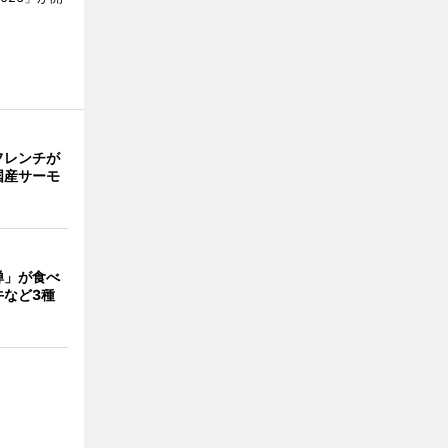
フレンチが
国産サーモ
禅」が食べ
牛など3種