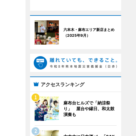
六本木・麻布エリア新店まとめ
（2025年9月）
アクセスランキング
麻布台ヒルズで「納涼祭
り」 屋台や縁日、和太鼓
演奏も