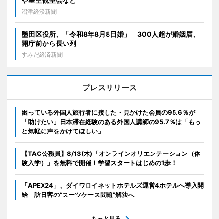
や星空観望会など
沼津経済新聞
墨田区役所、「令和8年8月8日婚」 300人超が婚姻届、
開庁前から長い列
すみだ経済新聞
プレスリリース
困っている外国人旅行者に接した・見かけた会員の95.6％が
「助けたい」日本滞在経験のある外国人講師の95.7％は「もっ
と気軽に声をかけてほしい」
【TAC公務員】8/13(木)「オンラインオリエンテーション（体
験入学）」を無料で開催！学習スタートはじめの1歩！
「APEX24」、ダイワロイネットホテルズ運営4ホテルへ導入開
始 訪日客の“スーツケース問題”解決へ
もっと見る