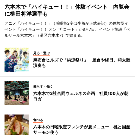
六本木で「ハイキュー！！」体験イベント 内覧会
に柳田将洋選手も
アニメ「ハイキュー！！」（感嘆符2字は半角が正式表記）の体験型イ
ベント「ハイキュー！！ オン ザ コート」が8月7日、イベント施設「ベ
ルサール六本木」（港区六本木7）で始まる。
見る・遊ぶ
麻布台ヒルズで「納涼祭り」 屋台や縁日、和太鼓
演奏も
暮らす・働く
六本木で3社合同ウェルネス企画 社員100人が朝
ヨガ
食べる
六本木の日曜限定フレンチが夏メニュー 桃と国産
サーモン使う