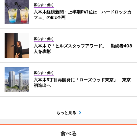
暮らす・働く
六本木経済新聞・上半期PV1位は「ハードロックカ
フェ」のB’z企画
暮らす・働く
六本木で「ヒルズスタッフアワード」 勤続者408
人を表彰
暮らす・働く
六本木5丁目再開発に「ローズウッド東京」 東京
初進出へ
もっと見る
食べる