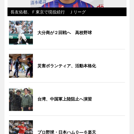
長友佑都、Ｆ東京で現役続行 Ｊリーグ
大分商が２回戦へ 高校野球
災害ボランティア、活動本格化
台湾、中国軍上陸阻止へ演習
プロ野球・日本ハム０―６楽天