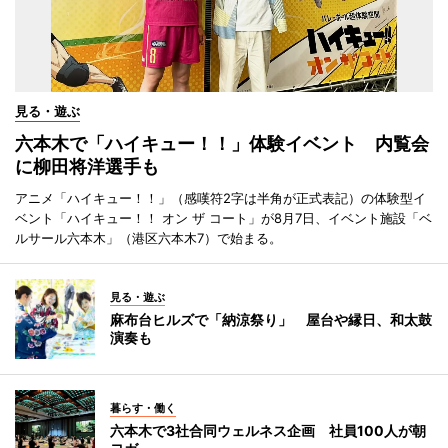
見る・遊ぶ
六本木で「ハイキュー！！」体験イベント 内覧会
に柳田将洋選手も
アニメ「ハイキュー！！」（感嘆符2字は半角が正式表記）の体験型イ
ベント「ハイキュー！！ オン ザ コート」が8月7日、イベント施設「ベ
ルサール六本木」（港区六本木7）で始まる。
見る・遊ぶ
麻布台ヒルズで「納涼祭り」 屋台や縁日、和太鼓
演奏も
暮らす・働く
六本木で3社合同ウェルネス企画 社員100人が朝