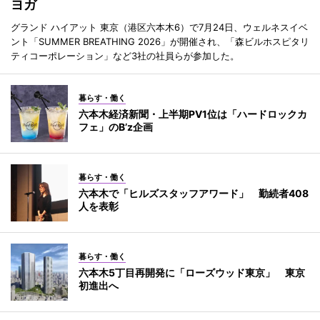
ヨガ
グランド ハイアット 東京（港区六本木6）で7月24日、ウェルネスイベ
ント「SUMMER BREATHING 2026」が開催され、「森ビルホスピタリ
ティコーポレーション」など3社の社員らが参加した。
暮らす・働く
六本木経済新聞・上半期PV1位は「ハードロックカ
フェ」のB’z企画
暮らす・働く
六本木で「ヒルズスタッフアワード」 勤続者408
人を表彰
暮らす・働く
六本木5丁目再開発に「ローズウッド東京」 東京
初進出へ