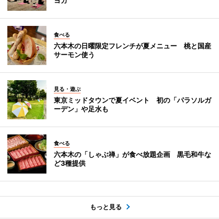
ヨガ
食べる
六本木の日曜限定フレンチが夏メニュー 桃と国産
サーモン使う
見る・遊ぶ
東京ミッドタウンで夏イベント 初の「パラソルガ
ーデン」や足水も
食べる
六本木の「しゃぶ禅」が食べ放題企画 黒毛和牛な
ど3種提供
もっと見る