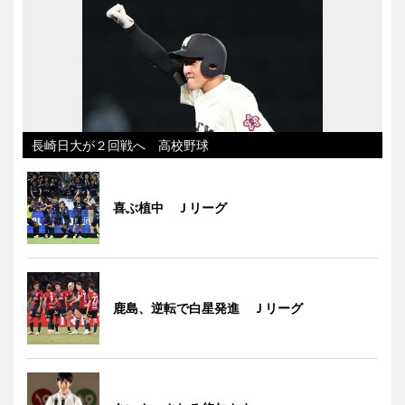
長崎日大が２回戦へ 高校野球
喜ぶ植中 Ｊリーグ
鹿島、逆転で白星発進 Ｊリーグ