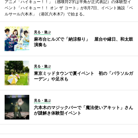
アニメ「ハイキュー！！」（感嘆符2字は半角が正式表記）の体験型イ
ベント「ハイキュー！！ オン ザ コート」が8月7日、イベント施設「ベ
ルサール六本木」（港区六本木7）で始まる。
見る・遊ぶ
麻布台ヒルズで「納涼祭り」 屋台や縁日、和太鼓
演奏も
見る・遊ぶ
東京ミッドタウンで夏イベント 初の「パラソルガ
ーデン」や足水も
見る・遊ぶ
六本木のマジックバーで「魔法使いアキット」さん
が謎解き体験型イベント