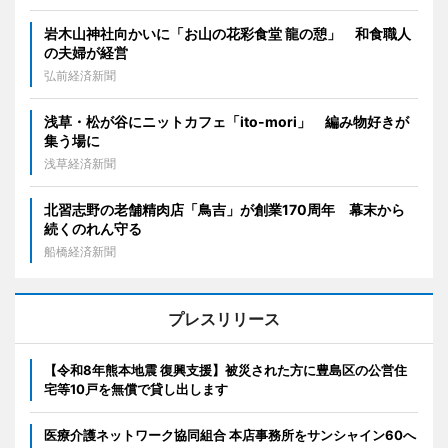
岩木山神社向かいに「お山の花彩食堂 龍の憩」 和食職人
の夫婦が経営
弘前経済新聞
浅草・松が谷にニットカフェ「ito-mori」 編み物好きが
集う場に
浅草経済新聞
北習志野の老舗精肉店「鳥吉」が創業170周年 幕末から
続くのれん守る
船橋経済新聞
プレスリリース
【令和8年熊本地震 復興支援】被災された方に豊島区の公営住
宅等10戸を無償で貸し出します
医療介護ネットワーク協同組合 本店事務所をサンシャイン60へ