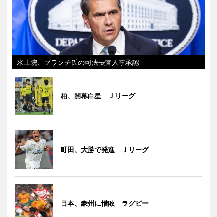
米上院、ブランチ氏の司法長官人事承認
柏、開幕白星 Ｊリーグ
町田、大勝で発進 Ｊリーグ
日本、豪州に惜敗 ラグビー