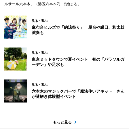
ルサール六本木」（港区六本木7）で始まる。
見る・遊ぶ
麻布台ヒルズで「納涼祭り」 屋台や縁日、和太鼓
演奏も
見る・遊ぶ
東京ミッドタウンで夏イベント 初の「パラソルガ
ーデン」や足水も
見る・遊ぶ
六本木のマジックバーで「魔法使いアキット」さん
が謎解き体験型イベント
もっと見る