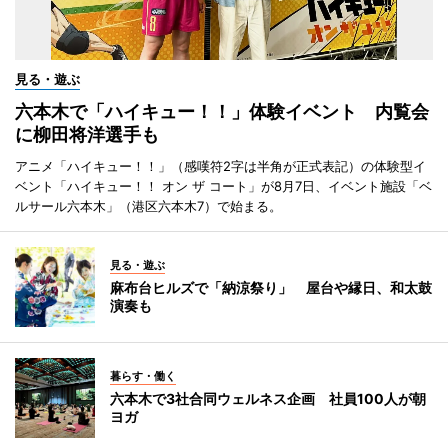
見る・遊ぶ
六本木で「ハイキュー！！」体験イベント 内覧会
に柳田将洋選手も
アニメ「ハイキュー！！」（感嘆符2字は半角が正式表記）の体験型イ
ベント「ハイキュー！！ オン ザ コート」が8月7日、イベント施設「ベ
ルサール六本木」（港区六本木7）で始まる。
見る・遊ぶ
麻布台ヒルズで「納涼祭り」 屋台や縁日、和太鼓
演奏も
暮らす・働く
六本木で3社合同ウェルネス企画 社員100人が朝
ヨガ