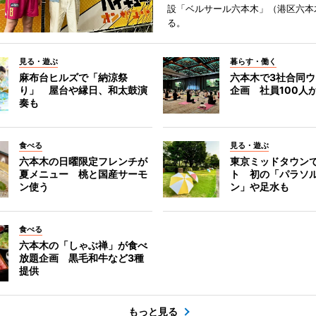
設「ベルサール六本木」（港区六本
る。
見る・遊ぶ
暮らす・働く
麻布台ヒルズで「納涼祭
六本木で3社合同
り」 屋台や縁日、和太鼓演
企画 社員100人
奏も
食べる
見る・遊ぶ
六本木の日曜限定フレンチが
東京ミッドタウン
夏メニュー 桃と国産サーモ
ト 初の「パラソ
ン使う
ン」や足水も
食べる
六本木の「しゃぶ禅」が食べ
放題企画 黒毛和牛など3種
提供
もっと見る