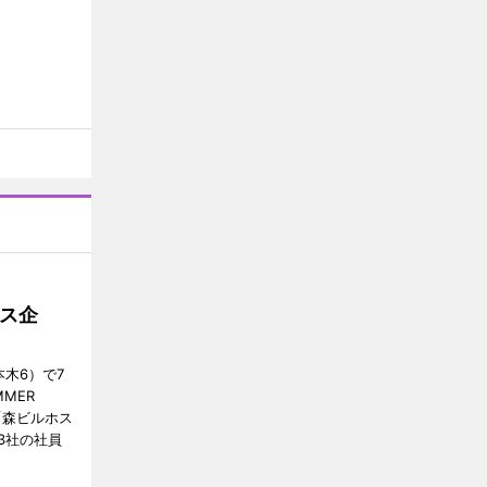
ス企
木6）で7
MER
、「森ビルホス
3社の社員