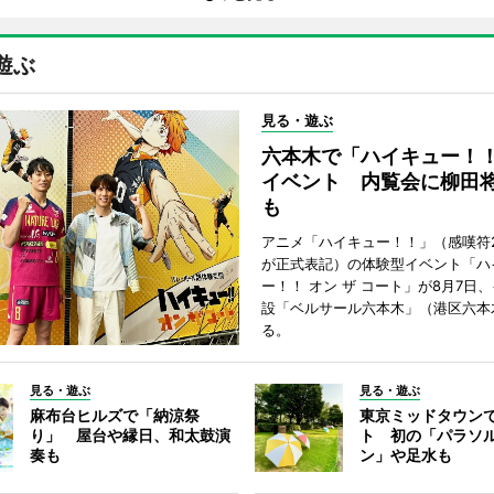
遊ぶ
見る・遊ぶ
六本木で「ハイキュー！
イベント 内覧会に柳田
も
アニメ「ハイキュー！！」（感嘆符
が正式表記）の体験型イベント「ハ
ー！！ オン ザ コート」が8月7日
設「ベルサール六本木」（港区六本
る。
見る・遊ぶ
見る・遊ぶ
麻布台ヒルズで「納涼祭
東京ミッドタウン
り」 屋台や縁日、和太鼓演
ト 初の「パラソ
奏も
ン」や足水も