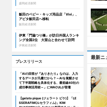
盛岡経済新聞
飯田のベビー・キッズ用品店「Vivi」、
アピタ飯田店へ移転
飯田経済新聞
伊東「門脇つり橋」が訪日外国人ランキ
ング全国2位 大室山と合わせて訪問
伊東経済新聞
最新ニ
プレスリリース
「AIの回答が『ありきたり』なのは、入力
するデータが凡庸だから？～AIを覚醒させ
て下半期戦略を具体化する、最前線40社の
成功事例活用術～」にWACULが登壇
【gelato pique (ジェラート ピケ)】「LE
SSERAFIM(ルセラフィム)」KIM