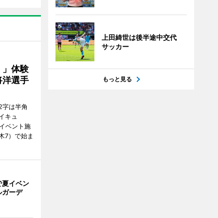
上田綺世は後半途中交代
サッカー
！」体験
将洋選手
もっと見る
2字は半角
イキュ
、イベント施
木7）で始ま
で夏イベン
ルガーデ