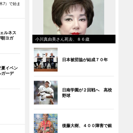
木7）で始ま
ウェルネス
が朝ヨガ
小川真由美さん死去、８６歳
日本被団協が結成７０年
で夏イベン
ルガーデ
日南学園が２回戦へ 高校
野球
後藤大樹、４００障害で銀