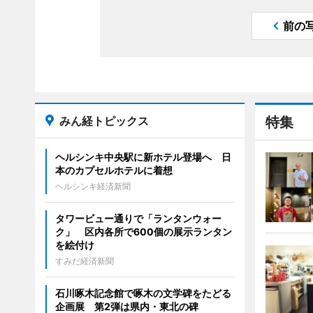
前の
みん経トピックス
特集
ヘルシンキ中央駅に新ホテル登場へ 日
本のカプセルホテルに着想
ヘルシンキ経済新聞
タワービュー通りで「ランタンウォー
ク」 区内各所で600個の展示ランタン
を絵付け
すみだ経済新聞
石川啄木記念館で啄木の文学碑をたどる
企画展 第2弾は県内・東北の碑