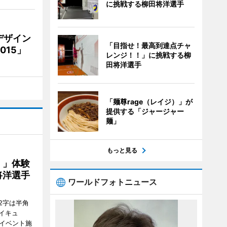
に挑戦する柳田将洋選手
デザイン
「目指せ！最高到達点チャ
15」
レンジ！！」に挑戦する柳
田将洋選手
「麺尊rage（レイジ）」が
提供する「ジャージャー
麺」
もっと見る
！」体験
将洋選手
ワールドフォトニュース
2字は半角
イキュ
、イベント施