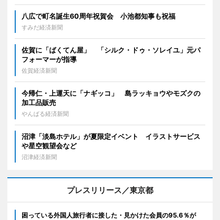
八広で町名誕生60周年祝賀会 小池都知事も祝福
すみだ経済新聞
佐賀に「ばくてん屋」 「シルク・ドゥ・ソレイユ」元パ
フォーマーが指導
佐賀経済新聞
今帰仁・上運天に「ナギッコ」 島ラッキョウやモズクの
加工品販売
やんばる経済新聞
沼津「淡島ホテル」が夏限定イベント イラストサービス
や星空観望会など
沼津経済新聞
プレスリリース／東京都
困っている外国人旅行者に接した・見かけた会員の95.6％が