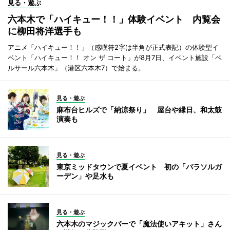
見る・遊ぶ
六本木で「ハイキュー！！」体験イベント 内覧会
に柳田将洋選手も
アニメ「ハイキュー！！」（感嘆符2字は半角が正式表記）の体験型イ
ベント「ハイキュー！！ オン ザ コート」が8月7日、イベント施設「ベ
ルサール六本木」（港区六本木7）で始まる。
見る・遊ぶ
麻布台ヒルズで「納涼祭り」 屋台や縁日、和太鼓
演奏も
見る・遊ぶ
東京ミッドタウンで夏イベント 初の「パラソルガ
ーデン」や足水も
見る・遊ぶ
六本木のマジックバーで「魔法使いアキット」さん