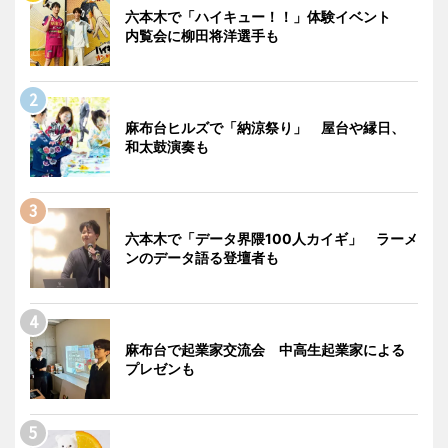
六本木で「ハイキュー！！」体験イベント
内覧会に柳田将洋選手も
麻布台ヒルズで「納涼祭り」 屋台や縁日、
和太鼓演奏も
六本木で「データ界隈100人カイギ」 ラーメ
ンのデータ語る登壇者も
麻布台で起業家交流会 中高生起業家による
プレゼンも