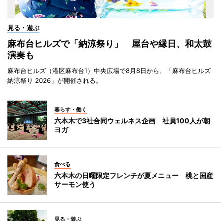
見る・遊ぶ
麻布台ヒルズで「納涼祭り」 屋台や縁日、和太鼓
演奏も
麻布台ヒルズ（港区麻布台1）中央広場で8月8日から、「麻布台ヒルズ
納涼祭り 2026」が開催される。
暮らす・働く
六本木で3社合同ウェルネス企画 社員100人が朝
ヨガ
食べる
六本木の日曜限定フレンチが夏メニュー 桃と国産
サーモン使う
見る・遊ぶ