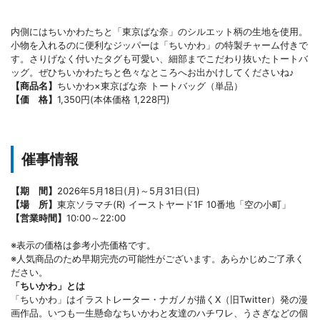
内側にはちいかわたちと「東京ばな奈」のシルエット柄の生地を使用。
小物を入れるのに便利なジッパーは「ちいかわ」の特製チャーム付きで
す。さりげなく付いたタグも可愛い、細部までこだわり抜いたトートバ
ッグ。ぜひちいかわたちと色々なところへお出かけしてくださいね♪
【商品名】
ちいかわ×東京ばな奈 トートバッグ（単品）
【価 格】
1,350円(本体価格 1,228円)
催事情報
【期 間】
2026年5月18日(月)～5月31日(日)
【場 所】
東京ソラマチ(R) イーストヤード1F 10番地「空の小町」
【営業時間】
10:00～22:00
※表示の価格は参考小売価格です。
※人気商品のため早期完売の可能性がございます。あらかじめご了承く
ださい。
「ちいかわ」とは
「ちいかわ」はイラストレーター・ナガノが描くX（旧Twitter）発の漫
画作品。いつも一生懸命なちいかわと友達のハチワレ、うさぎなどの個