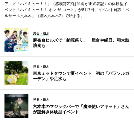
アニメ「ハイキュー！！」（感嘆符2字は半角が正式表記）の体験型イ
ベント「ハイキュー！！ オン ザ コート」が8月7日、イベント施設「ベ
ルサール六本木」（港区六本木7）で始まる。
見る・遊ぶ
麻布台ヒルズで「納涼祭り」 屋台や縁日、和太鼓
演奏も
見る・遊ぶ
東京ミッドタウンで夏イベント 初の「パラソルガ
ーデン」や足水も
見る・遊ぶ
六本木のマジックバーで「魔法使いアキット」さん
が謎解き体験型イベント