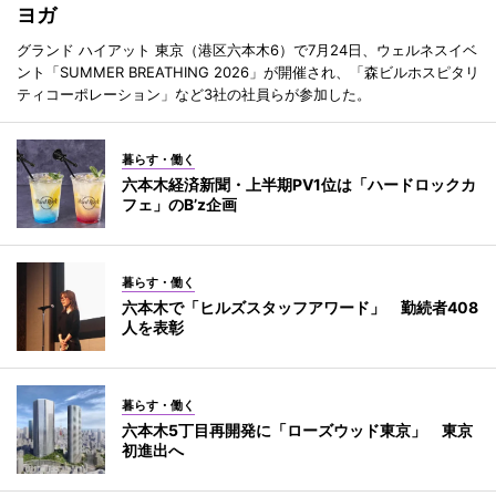
ヨガ
グランド ハイアット 東京（港区六本木6）で7月24日、ウェルネスイベ
ント「SUMMER BREATHING 2026」が開催され、「森ビルホスピタリ
ティコーポレーション」など3社の社員らが参加した。
暮らす・働く
六本木経済新聞・上半期PV1位は「ハードロックカ
フェ」のB’z企画
暮らす・働く
六本木で「ヒルズスタッフアワード」 勤続者408
人を表彰
暮らす・働く
六本木5丁目再開発に「ローズウッド東京」 東京
初進出へ