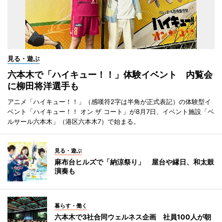
見る・遊ぶ
六本木で「ハイキュー！！」体験イベント 内覧会
に柳田将洋選手も
アニメ「ハイキュー！！」（感嘆符2字は半角が正式表記）の体験型イ
ベント「ハイキュー！！ オン ザ コート」が8月7日、イベント施設「ベ
ルサール六本木」（港区六本木7）で始まる。
見る・遊ぶ
麻布台ヒルズで「納涼祭り」 屋台や縁日、和太鼓
演奏も
暮らす・働く
六本木で3社合同ウェルネス企画 社員100人が朝