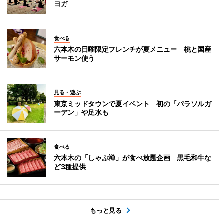
ヨガ
食べる
六本木の日曜限定フレンチが夏メニュー 桃と国産
サーモン使う
見る・遊ぶ
東京ミッドタウンで夏イベント 初の「パラソルガ
ーデン」や足水も
食べる
六本木の「しゃぶ禅」が食べ放題企画 黒毛和牛な
ど3種提供
もっと見る