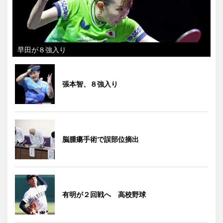
早田が８強入り
張本智、８強入り
脳腫瘍手術で誤部位摘出
有明が２回戦へ 高校野球