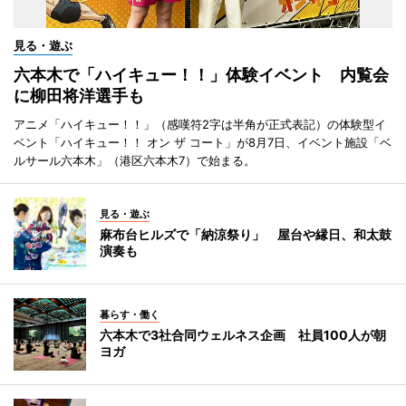
見る・遊ぶ
六本木で「ハイキュー！！」体験イベント 内覧会
に柳田将洋選手も
アニメ「ハイキュー！！」（感嘆符2字は半角が正式表記）の体験型イ
ベント「ハイキュー！！ オン ザ コート」が8月7日、イベント施設「ベ
ルサール六本木」（港区六本木7）で始まる。
見る・遊ぶ
麻布台ヒルズで「納涼祭り」 屋台や縁日、和太鼓
演奏も
暮らす・働く
六本木で3社合同ウェルネス企画 社員100人が朝
ヨガ