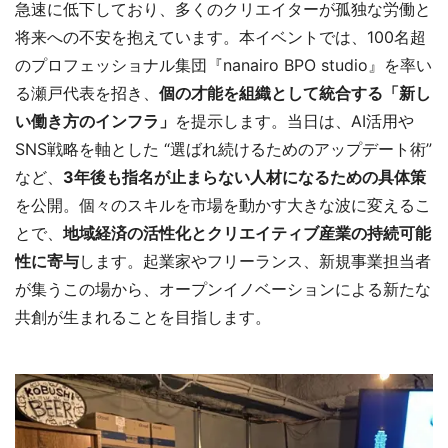
急速に低下しており、多くのクリエイターが孤独な労働と
将来への不安を抱えています。本イベントでは、100名超
のプロフェッショナル集団『nanairo BPO studio』を率い
る瀬戸代表を招き、
個の才能を組織として統合する「新し
い働き方のインフラ」
を提示します。当日は、AI活用や
SNS戦略を軸とした “選ばれ続けるためのアップデート術”
など、
3年後も指名が止まらない人材になるための具体策
を公開。個々のスキルを市場を動かす大きな波に変えるこ
とで、
地域経済の活性化とクリエイティブ産業の持続可能
性に寄与
します。起業家やフリーランス、新規事業担当者
が集うこの場から、オープンイノベーションによる新たな
共創が生まれることを目指します。