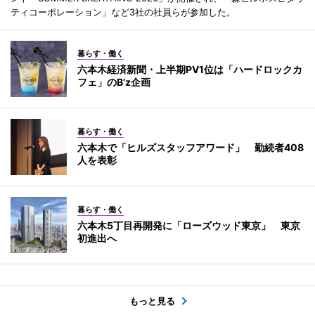
ティコーポレーション」など3社の社員らが参加した。
暮らす・働く
六本木経済新聞・上半期PV1位は「ハードロックカ
フェ」のB’z企画
暮らす・働く
六本木で「ヒルズスタッフアワード」 勤続者408
人を表彰
暮らす・働く
六本木5丁目再開発に「ローズウッド東京」 東京
初進出へ
もっと見る