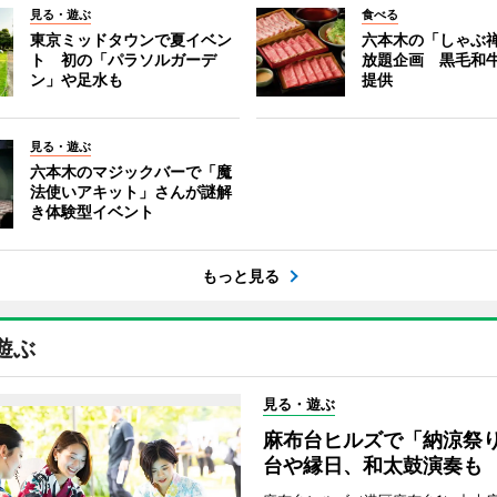
見る・遊ぶ
食べる
東京ミッドタウンで夏イベン
六本木の「しゃぶ
ト 初の「パラソルガーデ
放題企画 黒毛和
ン」や足水も
提供
見る・遊ぶ
六本木のマジックバーで「魔
法使いアキット」さんが謎解
き体験型イベント
もっと見る
遊ぶ
見る・遊ぶ
麻布台ヒルズで「納涼祭
台や縁日、和太鼓演奏も