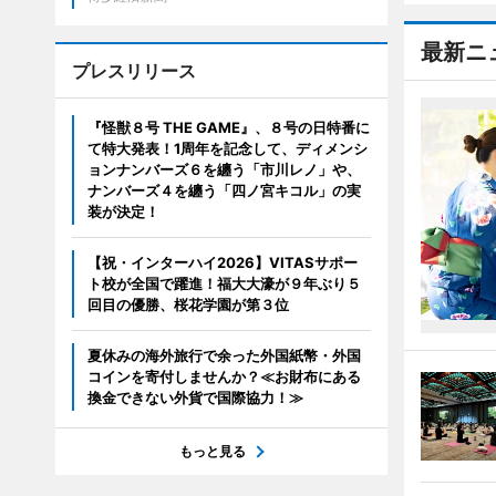
最新ニ
プレスリリース
『怪獣８号 THE GAME』、８号の日特番に
て特大発表！1周年を記念して、ディメンシ
ョンナンバーズ６を纏う「市川レノ」や、
ナンバーズ４を纏う「四ノ宮キコル」の実
装が決定！
【祝・インターハイ2026】VITASサポー
ト校が全国で躍進！福大大濠が９年ぶり５
回目の優勝、桜花学園が第３位
夏休みの海外旅行で余った外国紙幣・外国
コインを寄付しませんか？≪お財布にある
換金できない外貨で国際協力！≫
もっと見る