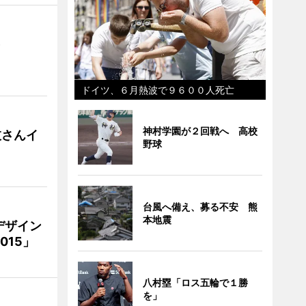
）
ドイツ、６月熱波で９６００人死亡
神村学園が２回戦へ 高校
枝さんイ
野球
台風へ備え、募る不安 熊
本地震
デザイン
15」
八村塁「ロス五輪で１勝
を」