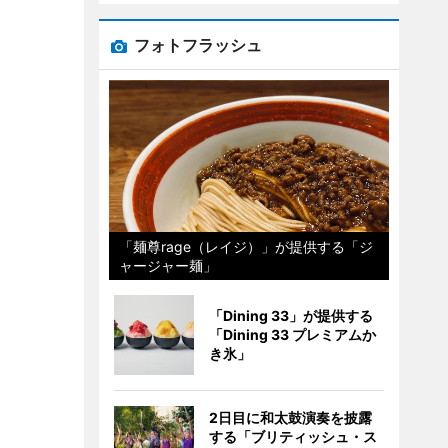
フォトフラッシュ
「麺尊rage（レイジ）」が提供する「ジ
ャージャー麺」
「Dining 33」が提供する
「Dining 33 プレミアムか
き氷」
2日目に和太鼓演奏を披露
する「ブリティッシュ・ス