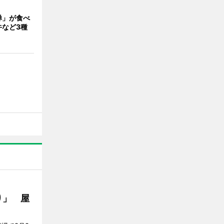
禅」が食べ
牛など3種
り」 屋