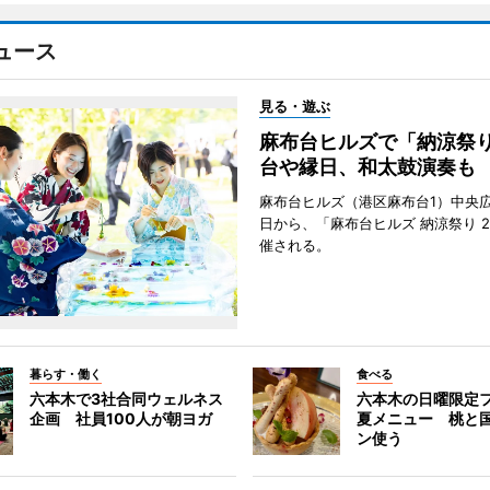
ュース
見る・遊ぶ
麻布台ヒルズで「納涼祭
台や縁日、和太鼓演奏も
麻布台ヒルズ（港区麻布台1）中央広
日から、「麻布台ヒルズ 納涼祭り 2
催される。
暮らす・働く
食べる
六本木で3社合同ウェルネス
六本木の日曜限定
企画 社員100人が朝ヨガ
夏メニュー 桃と
ン使う