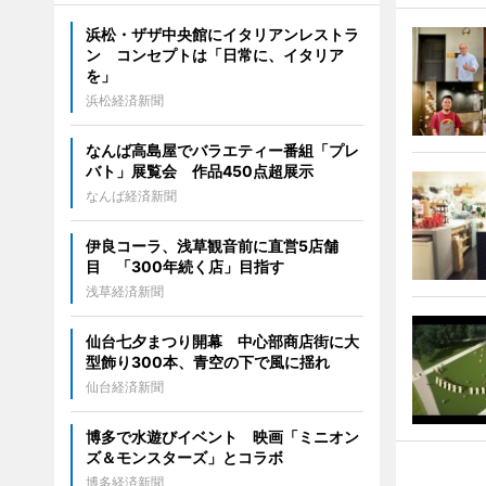
浜松・ザザ中央館にイタリアンレストラ
ン コンセプトは「日常に、イタリア
を」
浜松経済新聞
なんば高島屋でバラエティー番組「プレ
バト」展覧会 作品450点超展示
なんば経済新聞
伊良コーラ、浅草観音前に直営5店舗
目 「300年続く店」目指す
浅草経済新聞
仙台七夕まつり開幕 中心部商店街に大
型飾り300本、青空の下で風に揺れ
仙台経済新聞
博多で水遊びイベント 映画「ミニオン
ズ＆モンスターズ」とコラボ
博多経済新聞