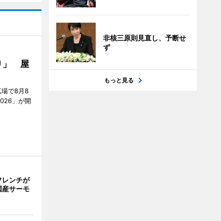
非核三原則見直し、予断せ
ず
り」 屋
もっと見る
場で8月8
026」が開
フレンチが
国産サーモ