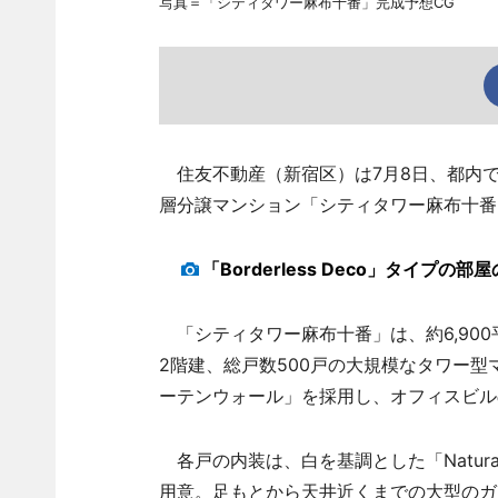
写真＝「シティタワー麻布十番」完成予想CG
住友不動産（新宿区）は7月8日、都内で
層分譲マンション「シティタワー麻布十番
「Borderless Deco」タイプの
「シティタワー麻布十番」は、約6,900
2階建、総戸数500戸の大規模なタワー
ーテンウォール」を採用し、オフィスビル
各戸の内装は、白を基調とした「Natural f
用意。足もとから天井近くまでの大型のガ