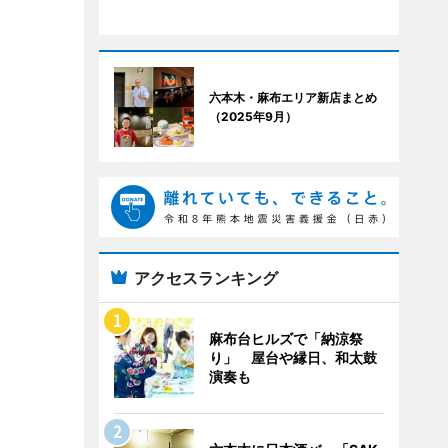
六本木・麻布エリア新店まとめ
（2025年9月）
アクセスランキング
麻布台ヒルズで「納涼祭
り」 屋台や縁日、和太鼓
演奏も