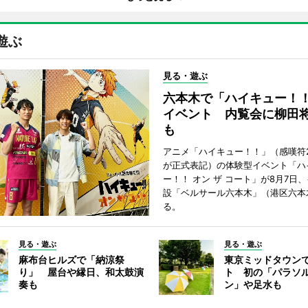
遊ぶ
見る・遊ぶ
六本木で「ハイキュー！
イベント 内覧会に柳田
も
アニメ「ハイキュー！！」（感嘆符
が正式表記）の体験型イベント「ハ
ー！！ オン ザ コート」が8月7日
設「ベルサール六本木」（港区六本
る。
見る・遊ぶ
見る・遊ぶ
麻布台ヒルズで「納涼祭
東京ミッドタウン
り」 屋台や縁日、和太鼓演
ト 初の「パラソ
奏も
ン」や足水も