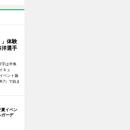
！」体験
将洋選手
2字は半角
イキュ
、イベント施
木7）で始ま
で夏イベン
ルガーデ