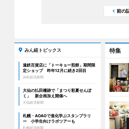
前の
みん経トピックス
特集
遠鉄百貨店に「トーキョー煎餅」期間限
定ショップ 昨年12月に続き2回目
浜松経済新聞
大仙の払田柵跡で「まつり彩夏せんぼ
く」 新企画加え開催へ
大仙経済新聞
札幌・AOAOで進化学ぶスタンプラリ
ー 小学生向けラボツアーも
札幌経済新聞