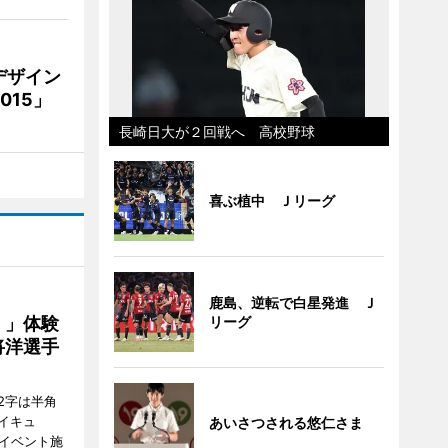
デザイン
15」
長崎日大が２回戦へ 高校野球
喜ぶ植中 Ｊリーグ
鹿島、逆転で白星発進 Ｊ
！」体験
リーグ
将洋選手
2字は半角
イキュ
あいさつされる悠仁さま
、イベント施