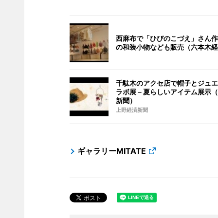
西麻布で「ひびのこづえ」さん作
の和装小物なども販売（六本木経
千駄木のアクセ店で帽子とジュエ
ラボ展－夏らしいアイテム展示（
新聞）
上野経済新聞
ギャラリーMITATE