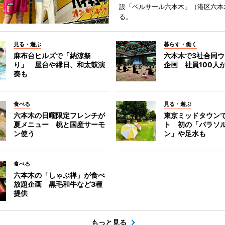
設「ベルサール六本木」（港区六本
る。
見る・遊ぶ
暮らす・働く
麻布台ヒルズで「納涼祭
六本木で3社合同
り」 屋台や縁日、和太鼓演
企画 社員100人
奏も
食べる
見る・遊ぶ
六本木の日曜限定フレンチが
東京ミッドタウン
夏メニュー 桃と国産サーモ
ト 初の「パラソ
ン使う
ン」や足水も
食べる
六本木の「しゃぶ禅」が食べ
放題企画 黒毛和牛など3種
提供
もっと見る