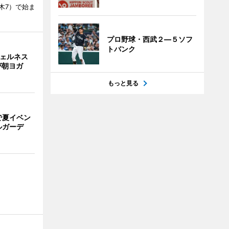
木7）で始ま
プロ野球・西武２―５ソフ
トバンク
ウェルネス
が朝ヨガ
もっと見る
で夏イベン
ルガーデ