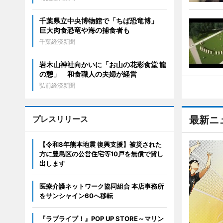
千葉県立中央博物館で「ちば恐竜博」
巨大肉食恐竜や海の捕食者も
千葉経済新聞
岩木山神社向かいに「お山の花彩食堂 龍
の憩」 和食職人の夫婦が経営
弘前経済新聞
プレスリリース
最新ニ
【令和8年熊本地震 復興支援】被災された
方に豊島区の公営住宅等10戸を無償で貸し
出します
医療介護ネットワーク協同組合 本店事務所
をサンシャイン60へ移転
『ラブライブ！』POP UP STORE～マリン