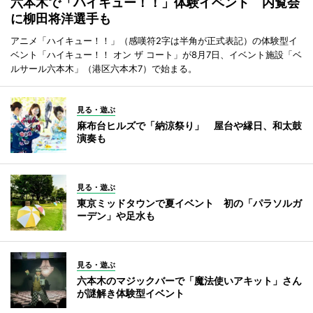
六本木で「ハイキュー！！」体験イベント 内覧会
に柳田将洋選手も
アニメ「ハイキュー！！」（感嘆符2字は半角が正式表記）の体験型イ
ベント「ハイキュー！！ オン ザ コート」が8月7日、イベント施設「ベ
ルサール六本木」（港区六本木7）で始まる。
見る・遊ぶ
麻布台ヒルズで「納涼祭り」 屋台や縁日、和太鼓
演奏も
見る・遊ぶ
東京ミッドタウンで夏イベント 初の「パラソルガ
ーデン」や足水も
見る・遊ぶ
六本木のマジックバーで「魔法使いアキット」さん
が謎解き体験型イベント