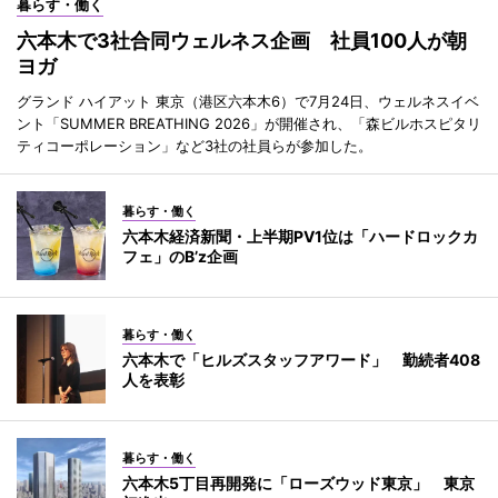
暮らす・働く
六本木で3社合同ウェルネス企画 社員100人が朝
ヨガ
グランド ハイアット 東京（港区六本木6）で7月24日、ウェルネスイベ
ント「SUMMER BREATHING 2026」が開催され、「森ビルホスピタリ
ティコーポレーション」など3社の社員らが参加した。
暮らす・働く
六本木経済新聞・上半期PV1位は「ハードロックカ
フェ」のB’z企画
暮らす・働く
六本木で「ヒルズスタッフアワード」 勤続者408
人を表彰
暮らす・働く
六本木5丁目再開発に「ローズウッド東京」 東京