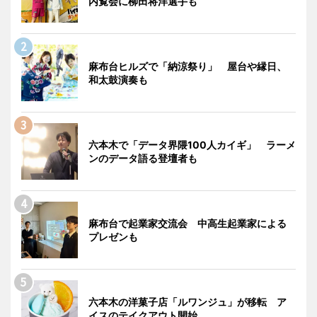
内覧会に柳田将洋選手も
麻布台ヒルズで「納涼祭り」 屋台や縁日、
和太鼓演奏も
六本木で「データ界隈100人カイギ」 ラーメ
ンのデータ語る登壇者も
麻布台で起業家交流会 中高生起業家による
プレゼンも
六本木の洋菓子店「ルワンジュ」が移転 ア
イスのテイクアウト開始