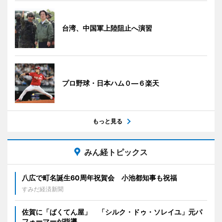
台湾、中国軍上陸阻止へ演習
プロ野球・日本ハム０―６楽天
もっと見る
みん経トピックス
八広で町名誕生60周年祝賀会 小池都知事も祝福
すみだ経済新聞
佐賀に「ばくてん屋」 「シルク・ドゥ・ソレイユ」元パ
フォーマーが指導