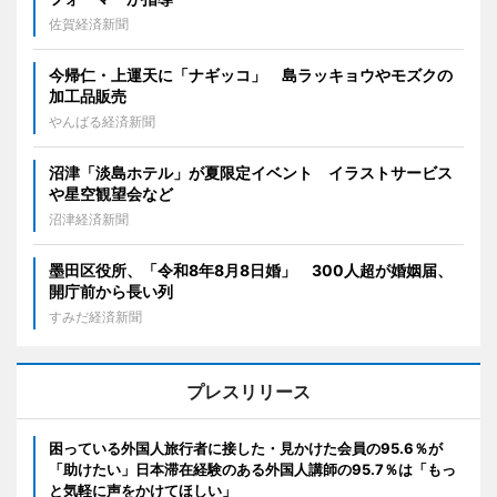
佐賀経済新聞
今帰仁・上運天に「ナギッコ」 島ラッキョウやモズクの
加工品販売
やんばる経済新聞
沼津「淡島ホテル」が夏限定イベント イラストサービス
や星空観望会など
沼津経済新聞
墨田区役所、「令和8年8月8日婚」 300人超が婚姻届、
開庁前から長い列
すみだ経済新聞
プレスリリース
困っている外国人旅行者に接した・見かけた会員の95.6％が
「助けたい」日本滞在経験のある外国人講師の95.7％は「もっ
と気軽に声をかけてほしい」