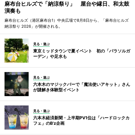
麻布台ヒルズで「納涼祭り」 屋台や縁日、和太鼓
演奏も
麻布台ヒルズ（港区麻布台1）中央広場で8月8日から、「麻布台ヒルズ
納涼祭り 2026」が開催される。
見る・遊ぶ
東京ミッドタウンで夏イベント 初の「パラソルガ
ーデン」や足水も
見る・遊ぶ
六本木のマジックバーで「魔法使いアキット」さん
が謎解き体験型イベント
見る・遊ぶ
六本木経済新聞・上半期PV1位は「ハードロックカ
フェ」のB’z企画