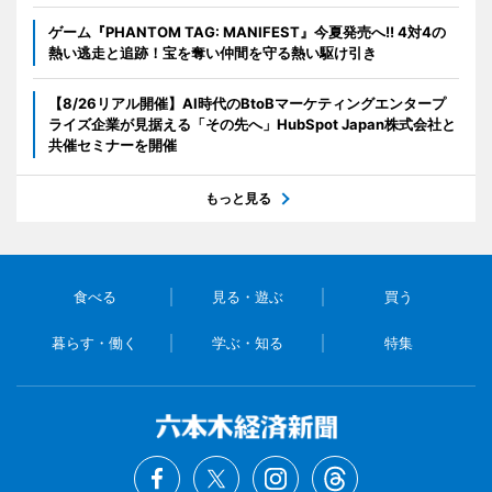
ゲーム『PHANTOM TAG: MANIFEST』今夏発売へ!! 4対4の
熱い逃走と追跡！宝を奪い仲間を守る熱い駆け引き
【8/26リアル開催】AI時代のBtoBマーケティングエンタープ
ライズ企業が見据える「その先へ」HubSpot Japan株式会社と
共催セミナーを開催
もっと見る
食べる
見る・遊ぶ
買う
暮らす・働く
学ぶ・知る
特集