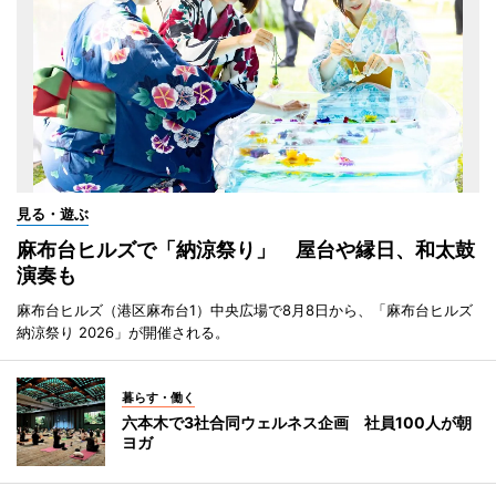
見る・遊ぶ
麻布台ヒルズで「納涼祭り」 屋台や縁日、和太鼓
演奏も
麻布台ヒルズ（港区麻布台1）中央広場で8月8日から、「麻布台ヒルズ
納涼祭り 2026」が開催される。
暮らす・働く
六本木で3社合同ウェルネス企画 社員100人が朝
ヨガ