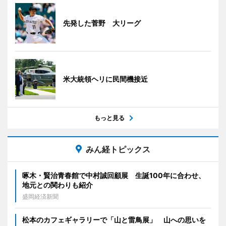
先発した菅野 大リーグ
米大統領ヘリに民間機接近
もっと見る
みん経トピックス
啄木・賢治青春館で中村誠回顧展 生誕100年に合わせ、
地元との関わりも紹介
盛岡経済新聞
松本のカフェギャラリーで「山と雷鳥展」 山への思いを