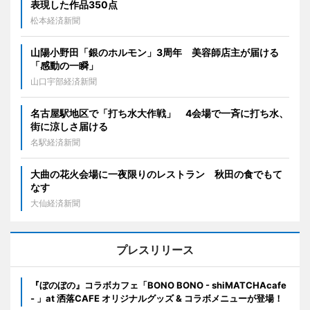
表現した作品350点
松本経済新聞
山陽小野田「銀のホルモン」3周年 美容師店主が届ける
「感動の一瞬」
山口宇部経済新聞
名古屋駅地区で「打ち水大作戦」 4会場で一斉に打ち水、
街に涼しさ届ける
名駅経済新聞
大曲の花火会場に一夜限りのレストラン 秋田の食でもて
なす
大仙経済新聞
プレスリリース
『ぼのぼの』コラボカフェ「BONO BONO - shiMATCHAcafe
- 」at 洒落CAFE オリジナルグッズ & コラボメニューが登場！