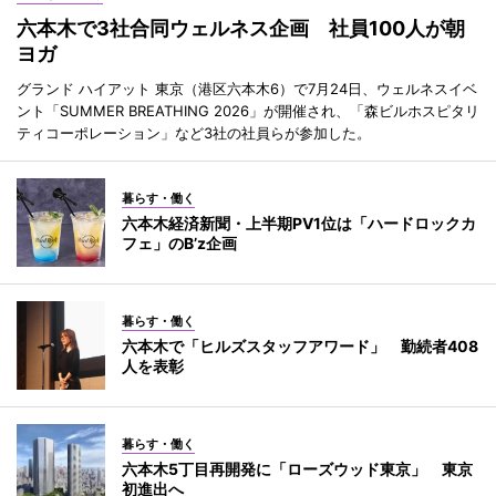
六本木で3社合同ウェルネス企画 社員100人が朝
ヨガ
グランド ハイアット 東京（港区六本木6）で7月24日、ウェルネスイベ
ント「SUMMER BREATHING 2026」が開催され、「森ビルホスピタリ
ティコーポレーション」など3社の社員らが参加した。
暮らす・働く
六本木経済新聞・上半期PV1位は「ハードロックカ
フェ」のB’z企画
暮らす・働く
六本木で「ヒルズスタッフアワード」 勤続者408
人を表彰
暮らす・働く
六本木5丁目再開発に「ローズウッド東京」 東京
初進出へ