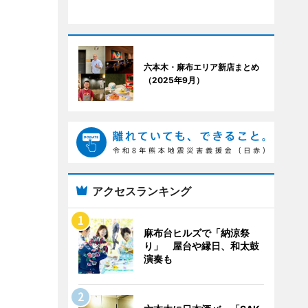
六本木・麻布エリア新店まとめ
（2025年9月）
アクセスランキング
麻布台ヒルズで「納涼祭
り」 屋台や縁日、和太鼓
演奏も