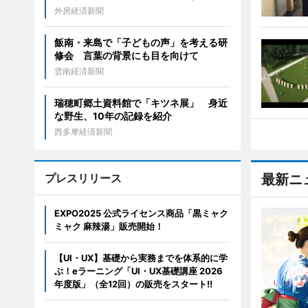
外房経済新聞
飯南・来島で「子どもの声」を考える研
修会 言葉の背景にも目を向けて
雲南経済新聞
瑞穂町郷土資料館で「キツネ展」 身近
な野生、10年の記録を紹介
西多摩経済新聞
プレスリリース
最新ニ
EXPO2025 公式ライセンス商品「黒ミャク
ミャク 麻辣湯」販売開始！
【UI・UX】基礎から実務までを体系的に学
ぶ！eラーニング「UI・UX基礎講座 2026
年度版」（全12回）の販売をスタート!!