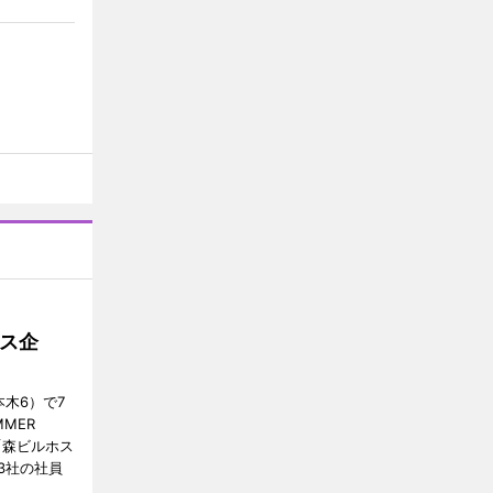
ス企
木6）で7
MER
、「森ビルホス
3社の社員