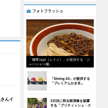
フォトフラッシュ
「麺尊rage（レイジ）」が提供する「ジ
ャージャー麺」
）
「Dining 33」が提供する
「プレミアムかき氷」
枝さんイ
2日目に和太鼓演奏を披露
する「ブリティッシュ・ス