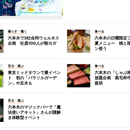
暮らす・働く
食べる
六本木で3社合同ウェルネス
六本木の日曜限定
企画 社員100人が朝ヨガ
夏メニュー 桃と
ン使う
見る・遊ぶ
食べる
東京ミッドタウンで夏イベン
六本木の「しゃぶ
ト 初の「パラソルガーデ
放題企画 黒毛和
ン」や足水も
提供
見る・遊ぶ
六本木のマジックバーで「魔
法使いアキット」さんが謎解
き体験型イベント