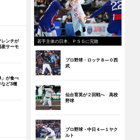
フレンチが
若手主体の日本、ＰＳＧに完敗
国産サーモ
プロ野球・ロッテ８―０西
武
禅」が食べ
牛など3種
仙台育英が２回戦へ 高校
野球
プロ野球・中日４―１ヤク
ルト