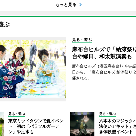
もっと見る
遊ぶ
見る・遊ぶ
麻布台ヒルズで「納涼祭
台や縁日、和太鼓演奏も
麻布台ヒルズ（港区麻布台1）中央広
日から、「麻布台ヒルズ 納涼祭り 2
催される。
見る・遊ぶ
見る・遊ぶ
東京ミッドタウンで夏イベン
六本木のマジック
ト 初の「パラソルガーデ
法使いアキット」
ン」や足水も
き体験型イベント