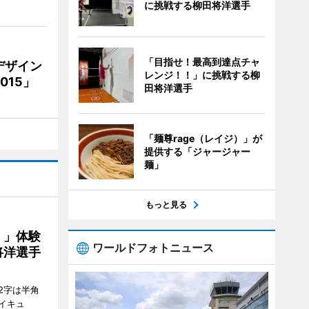
に挑戦する柳田将洋選手
「目指せ！最高到達点チャ
デザイン
レンジ！！」に挑戦する柳
15」
田将洋選手
「麺尊rage（レイジ）」が
提供する「ジャージャー
麺」
もっと見る
！」体験
ワールドフォトニュース
将洋選手
2字は半角
イキュ