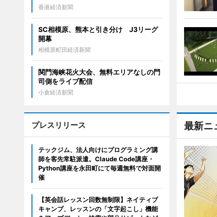
香港経済新聞
SC相模原、熊本と引き分け J3リーグ
開幕
相模原町田経済新聞
関門海峡花火大会、無料エリアなしの門
司側をライブ配信
小倉経済新聞
プレスリリース
最新ニ
テックジム、法人向けにプログラミング講
師を客先常駐派遣。Claude Code講座・
Python講座を永田町にて毎週無料で対面開
催
【英会話レッスン回数無制限】ネイティブ
キャンプ、レッスンの「文字起こし」機能