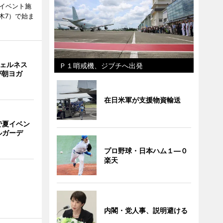
、イベント施
木7）で始ま
ウェルネス
Ｐ１哨戒機、ジブチへ出発
が朝ヨガ
在日米軍が支援物資輸送
で夏イベン
ルガーデ
プロ野球・日本ハム１―０
楽天
内閣・党人事、説明避ける