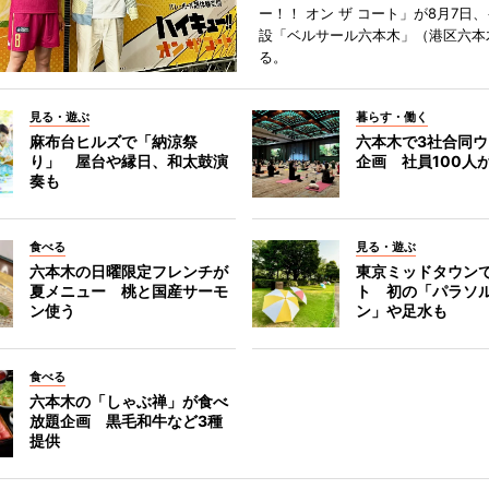
ー！！ オン ザ コート」が8月7日
設「ベルサール六本木」（港区六本
る。
見る・遊ぶ
暮らす・働く
麻布台ヒルズで「納涼祭
六本木で3社合同
り」 屋台や縁日、和太鼓演
企画 社員100人
奏も
食べる
見る・遊ぶ
六本木の日曜限定フレンチが
東京ミッドタウン
夏メニュー 桃と国産サーモ
ト 初の「パラソ
ン使う
ン」や足水も
食べる
六本木の「しゃぶ禅」が食べ
放題企画 黒毛和牛など3種
提供