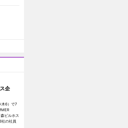
ス企
木6）で7
MER
、「森ビルホス
3社の社員