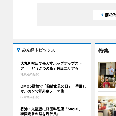
前の
みん経トピックス
特集
大丸札幌店で任天堂ポップアップスト
ア 「どうぶつの森」特設エリアも
札幌経済新聞
OMO5函館で「函館夜景の日」 手回し
オルガンで野外劇テーマ曲
函館経済新聞
香港・九龍塘に韓国料理店「Social」
韓国定番料理を現代風に