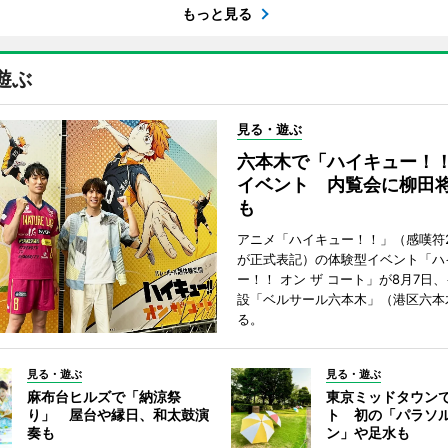
もっと見る
遊ぶ
見る・遊ぶ
六本木で「ハイキュー！
イベント 内覧会に柳田
も
アニメ「ハイキュー！！」（感嘆符
が正式表記）の体験型イベント「ハ
ー！！ オン ザ コート」が8月7日
設「ベルサール六本木」（港区六本
る。
見る・遊ぶ
見る・遊ぶ
麻布台ヒルズで「納涼祭
東京ミッドタウン
り」 屋台や縁日、和太鼓演
ト 初の「パラソ
奏も
ン」や足水も