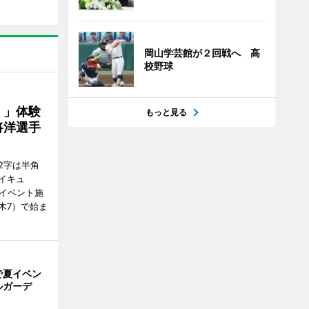
岡山学芸館が２回戦へ 高
校野球
！」体験
もっと見る
将洋選手
2字は半角
イキュ
、イベント施
木7）で始ま
で夏イベン
ルガーデ