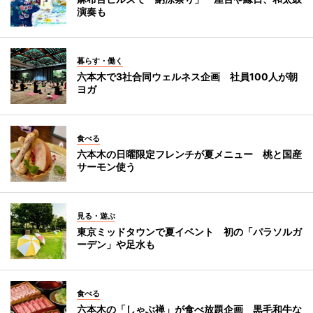
演奏も
暮らす・働く
六本木で3社合同ウェルネス企画 社員100人が朝
ヨガ
食べる
六本木の日曜限定フレンチが夏メニュー 桃と国産
サーモン使う
見る・遊ぶ
東京ミッドタウンで夏イベント 初の「パラソルガ
ーデン」や足水も
食べる
六本木の「しゃぶ禅」が食べ放題企画 黒毛和牛な