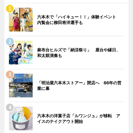
六本木で「ハイキュー！！」体験イベント
内覧会に柳田将洋選手も
麻布台ヒルズで「納涼祭り」 屋台や縁日、
和太鼓演奏も
「明治屋六本木ストアー」閉店へ 66年の営
業に幕
六本木の洋菓子店「ルワンジュ」が移転 ア
イスのテイクアウト開始