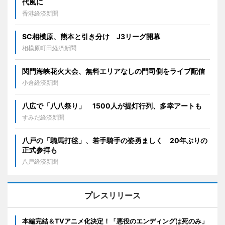
代風に
香港経済新聞
SC相模原、熊本と引き分け J3リーグ開幕
相模原町田経済新聞
関門海峡花火大会、無料エリアなしの門司側をライブ配信
小倉経済新聞
八広で「八八祭り」 1500人が提灯行列、多幸アートも
すみだ経済新聞
八戸の「騎馬打毬」、若手騎手の姿勇ましく 20年ぶりの
正式参拝も
八戸経済新聞
プレスリリース
本編完結＆TVアニメ化決定！「悪役のエンディングは死のみ」