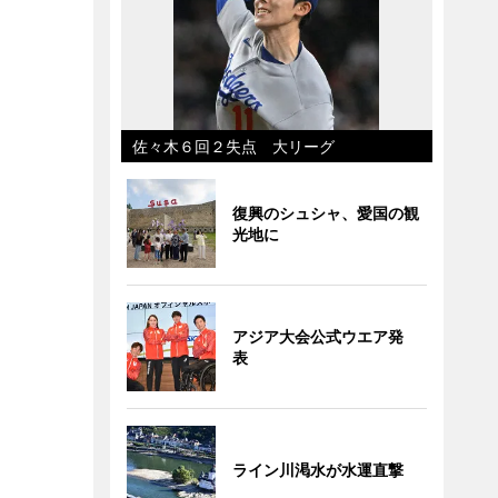
佐々木６回２失点 大リーグ
復興のシュシャ、愛国の観
光地に
アジア大会公式ウエア発
表
ライン川渇水が水運直撃