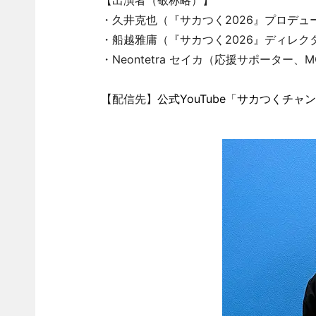
【出演者（敬称略）】
・久井克也（『サカつく2026』プロデュ
・船越雅庸（『サカつく2026』ディレク
・Neontetra セイカ（応援サポーター、
【配信先】
公式YouTube「サカつくチャ