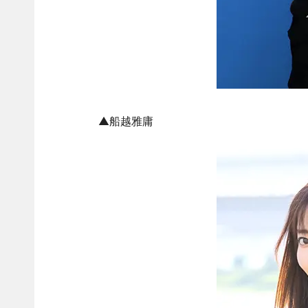
▲船越雅庸