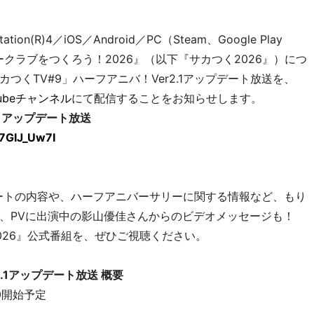
tion(R)4／iOS／Android／PC（Steam、Google Play
カークラブをつくろう！2026』（以下『サカつく2026』）につ
くTV#9」ハーフアニバ！Ver2.1アップデート放送を、
Tubeチャンネル
にて配信することをお知らせします。
.1アップデート放送
7GIJ_Uw7I
プデートの内容や、ハーフアニバーサリーに関する情報など、もり
、PVに出演中の影山優佳さんからのビデオメッセージも！
026』公式番組を、ぜひご視聴ください。
.1アップデート放送 概要
00開始予定