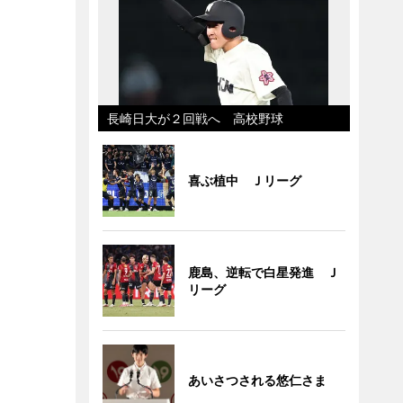
長崎日大が２回戦へ 高校野球
喜ぶ植中 Ｊリーグ
鹿島、逆転で白星発進 Ｊ
リーグ
あいさつされる悠仁さま