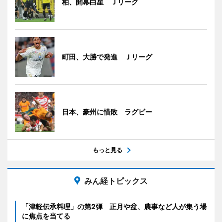
柏、開幕白星 Ｊリーグ
町田、大勝で発進 Ｊリーグ
日本、豪州に惜敗 ラグビー
もっと見る
みん経トピックス
「津軽伝承料理」の第2弾 正月や盆、農事など人が集う場
に焦点を当てる