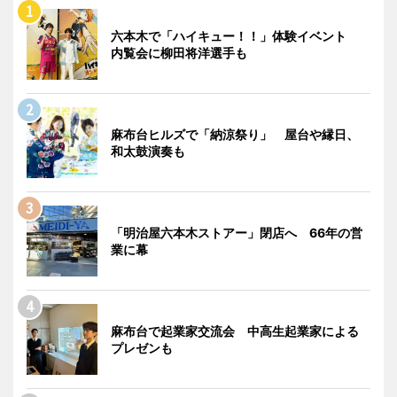
六本木で「ハイキュー！！」体験イベント
内覧会に柳田将洋選手も
麻布台ヒルズで「納涼祭り」 屋台や縁日、
和太鼓演奏も
「明治屋六本木ストアー」閉店へ 66年の営
業に幕
麻布台で起業家交流会 中高生起業家による
プレゼンも