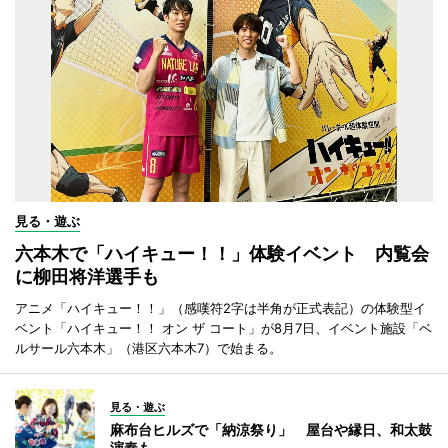
見る・遊ぶ
六本木で「ハイキュー！！」体験イベント 内覧会
に柳田将洋選手も
アニメ「ハイキュー！！」（感嘆符2字は半角が正式表記）の体験型イ
ベント「ハイキュー！！ オン ザ コート」が8月7日、イベント施設「ベ
ルサール六本木」（港区六本木7）で始まる。
見る・遊ぶ
麻布台ヒルズで「納涼祭り」 屋台や縁日、和太鼓
演奏も