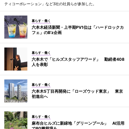
ティコーポレーション」など3社の社員らが参加した。
暮らす・働く
六本木経済新聞・上半期PV1位は「ハードロックカ
フェ」のB’z企画
暮らす・働く
六本木で「ヒルズスタッフアワード」 勤続者408
人を表彰
暮らす・働く
六本木5丁目再開発に「ローズウッド東京」 東京
初進出へ
暮らす・働く
麻布台ヒルズに新緑地「グリーンプール」 AI活用
で80種栽培も