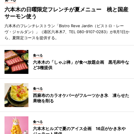
六本木の日曜限定フレンチが夏メニュー 桃と国産
サーモン使う
六本木のフレンチレストラン「Bistro Reve Jardin（ビストロ・レー
ヴ・ジャルダン）」（港区六本木7、TEL 080-9107-0283）が8月1日か
ら、夏限定コースを提供する。
食べる
六本木の「しゃぶ禅」が食べ放題企画 黒毛和牛な
ど3種提供
食べる
西麻布のカラオケバーがフルーツかき氷 凍らせた
果物を削る
食べる
六本木ヒルズで夏のアイス企画 16店がかき氷や
ジェラート提供