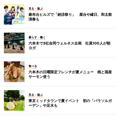
見る・遊ぶ
麻布台ヒルズで「納涼祭り」 屋台や縁日、和太鼓
演奏も
暮らす・働く
六本木で3社合同ウェルネス企画 社員100人が朝
ヨガ
食べる
六本木の日曜限定フレンチが夏メニュー 桃と国産
サーモン使う
見る・遊ぶ
東京ミッドタウンで夏イベント 初の「パラソルガ
ーデン」や足水も