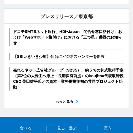
プレスリリース／東京都
ドコモSMTBネット銀行、HDI-Japan「問合せ窓口格付け」お
よび「Webサポート格付け」における「三つ星」獲得のお知ら
せ
【SBIいきいき少短】仙台にビジネスセンターを新設
売れるネット広告社グループ（9235）、約５％の株式取得予定
（第2位の大株主へ浮上・長期保有前提）のkoujitsu代表取締役
CEO 柴田雄平氏との資本・業務提携後初の共同プロジェクト始
動！
もっと見る
食べる
見る・遊ぶ
買う