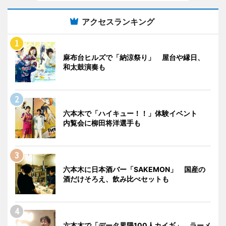
アクセスランキング
麻布台ヒルズで「納涼祭り」 屋台や縁日、
和太鼓演奏も
六本木で「ハイキュー！！」体験イベント
内覧会に柳田将洋選手も
六本木に日本酒バー「SAKEMON」 国産の
酒だけそろえ、飲み比べセットも
六本木で「データ界隈100人カイギ」 ラーメ