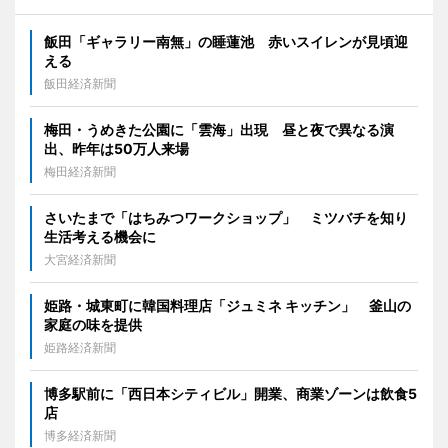
飯田「ギャラリー南無」の睡蓮池 赤いスイレンが見頃迎
える
飯田経済新聞
梅田・うめきた公園に「雲海」出現 昼と夜で異なる演
出、昨年は50万人来場
梅田経済新聞
さいたまで「はちみつワークショップ」 ミツバチを知り
生活考える機会に
大宮経済新聞
姫路・城東町に韓国料理店「ジュミネ キッチン」 釜山の
家庭の味を提供
姫路経済新聞
博多駅前に「西日本シティビル」開業、商業ゾーンは飲食5
店
博多経済新聞