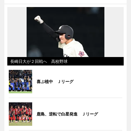
長崎日大が２回戦へ 高校野球
喜ぶ植中 Ｊリーグ
鹿島、逆転で白星発進 Ｊリーグ