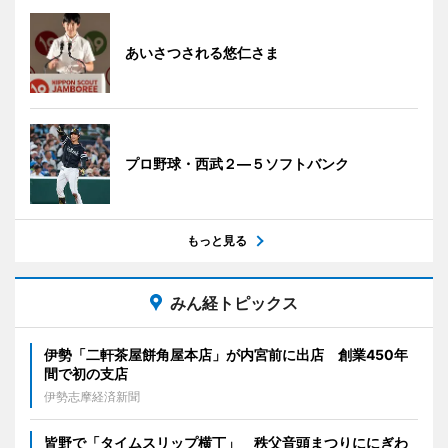
あいさつされる悠仁さま
プロ野球・西武２―５ソフトバンク
もっと見る
みん経トピックス
伊勢「二軒茶屋餅角屋本店」が内宮前に出店 創業450年
間で初の支店
伊勢志摩経済新聞
皆野で「タイムスリップ横丁」 秩父音頭まつりににぎわ