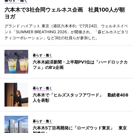
暮らす・働く
六本木で3社合同ウェルネス企画 社員100人が朝
ヨガ
グランド ハイアット 東京（港区六本木6）で7月24日、ウェルネスイベ
ント「SUMMER BREATHING 2026」が開催され、「森ビルホスピタリ
ティコーポレーション」など3社の社員らが参加した。
暮らす・働く
六本木経済新聞・上半期PV1位は「ハードロックカ
フェ」のB’z企画
暮らす・働く
六本木で「ヒルズスタッフアワード」 勤続者408
人を表彰
暮らす・働く
六本木5丁目再開発に「ローズウッド東京」 東京