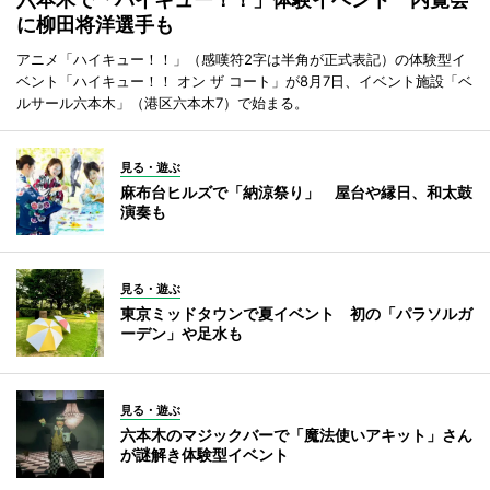
に柳田将洋選手も
アニメ「ハイキュー！！」（感嘆符2字は半角が正式表記）の体験型イ
ベント「ハイキュー！！ オン ザ コート」が8月7日、イベント施設「ベ
ルサール六本木」（港区六本木7）で始まる。
見る・遊ぶ
麻布台ヒルズで「納涼祭り」 屋台や縁日、和太鼓
演奏も
見る・遊ぶ
東京ミッドタウンで夏イベント 初の「パラソルガ
ーデン」や足水も
見る・遊ぶ
六本木のマジックバーで「魔法使いアキット」さん
が謎解き体験型イベント