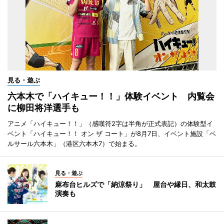
見る・遊ぶ
六本木で「ハイキュー！！」体験イベント 内覧会
に柳田将洋選手も
アニメ「ハイキュー！！」（感嘆符2字は半角が正式表記）の体験型イ
ベント「ハイキュー！！ オン ザ コート」が8月7日、イベント施設「ベ
ルサール六本木」（港区六本木7）で始まる。
見る・遊ぶ
麻布台ヒルズで「納涼祭り」 屋台や縁日、和太鼓
演奏も