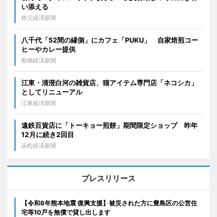
い添える
秩父経済新聞
八千代「52間の縁側」にカフェ「PUKU」 自家焙煎コー
ヒーやカレー提供
船橋経済新聞
江東・清澄白河の雑貨店、猫アイテム専門店「ネコシカ」
としてリニューアル
江東経済新聞
遠鉄百貨店に「トーキョー煎餅」期間限定ショップ 昨年
12月に続き2回目
浜松経済新聞
プレスリリース
【令和8年熊本地震 復興支援】被災された方に豊島区の公営住
宅等10戸を無償で貸し出します