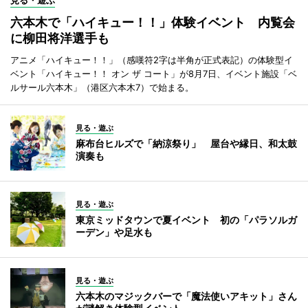
見る・遊ぶ
六本木で「ハイキュー！！」体験イベント 内覧会
に柳田将洋選手も
アニメ「ハイキュー！！」（感嘆符2字は半角が正式表記）の体験型イ
ベント「ハイキュー！！ オン ザ コート」が8月7日、イベント施設「ベ
ルサール六本木」（港区六本木7）で始まる。
見る・遊ぶ
麻布台ヒルズで「納涼祭り」 屋台や縁日、和太鼓
演奏も
見る・遊ぶ
東京ミッドタウンで夏イベント 初の「パラソルガ
ーデン」や足水も
見る・遊ぶ
六本木のマジックバーで「魔法使いアキット」さん