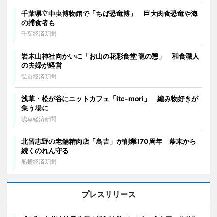
千葉県立中央博物館で「ちば恐竜博」 巨大肉食恐竜や海
の捕食者も
千葉経済新聞
岩木山神社向かいに「お山の花彩食堂 龍の憩」 和食職人
の夫婦が経営
弘前経済新聞
浅草・松が谷にニットカフェ「ito-mori」 編み物好きが
集う場に
浅草経済新聞
北習志野の老舗精肉店「鳥吉」が創業170周年 幕末から
続くのれん守る
船橋経済新聞
プレスリリース