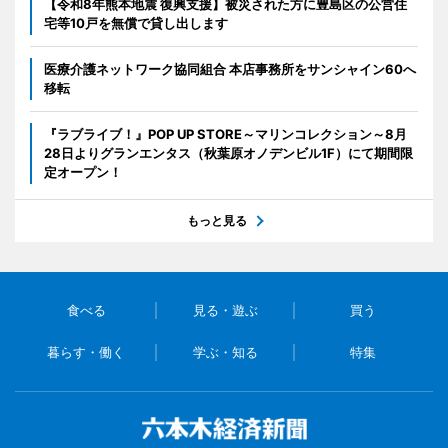
【令和8年熊本地震 復興支援】被災された方に豊島区の公営住
宅等10戸を無償で貸し出します
医療介護ネットワーク協同組合 本店事務所をサンシャイン60へ
移転
『ラブライブ！』POP UP STORE～マリンコレクション～8月
28日よりグランエンタス（秋葉原オノデンビル1F）にて期間限
定オープン！
もっと見る
食べる
見る・遊ぶ
買う
暮らす・働く
学ぶ・知る
特集