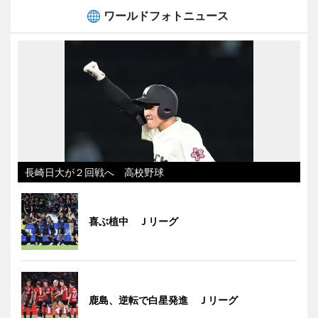
ワールドフォトニュース
長崎日大が２回戦へ 高校野球
喜ぶ植中 Ｊリーグ
鹿島、逆転で白星発進 Ｊリーグ