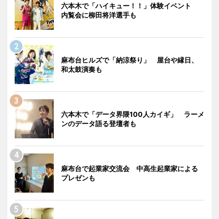
六本木で「ハイキュー！！」体験イベント
内覧会に柳田将洋選手も
麻布台ヒルズで「納涼祭り」 屋台や縁日、
和太鼓演奏も
六本木で「データ界隈100人カイギ」 ラーメ
ンのデータ語る登壇者も
麻布台で起業家交流会 中高生起業家による
プレゼンも