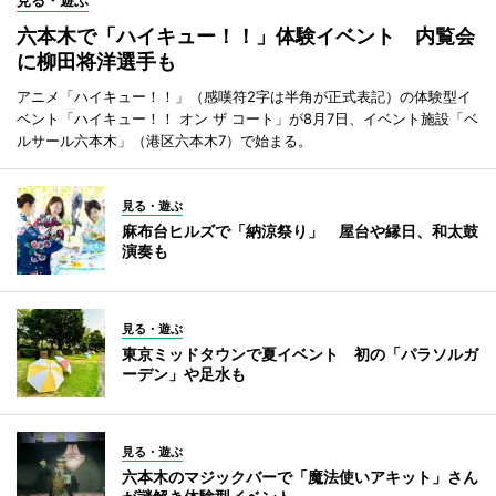
見る・遊ぶ
六本木で「ハイキュー！！」体験イベント 内覧会
に柳田将洋選手も
アニメ「ハイキュー！！」（感嘆符2字は半角が正式表記）の体験型イ
ベント「ハイキュー！！ オン ザ コート」が8月7日、イベント施設「ベ
ルサール六本木」（港区六本木7）で始まる。
見る・遊ぶ
麻布台ヒルズで「納涼祭り」 屋台や縁日、和太鼓
演奏も
見る・遊ぶ
東京ミッドタウンで夏イベント 初の「パラソルガ
ーデン」や足水も
見る・遊ぶ
六本木のマジックバーで「魔法使いアキット」さん