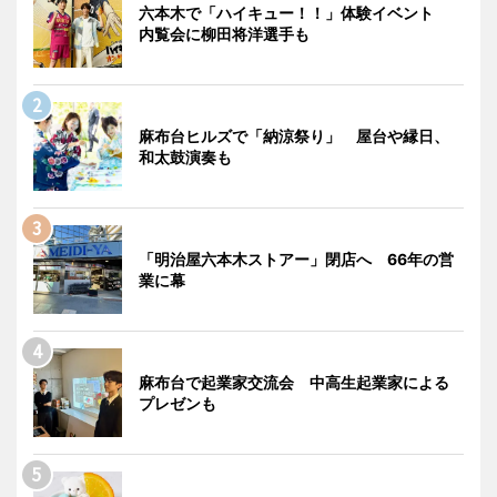
六本木で「ハイキュー！！」体験イベント
内覧会に柳田将洋選手も
麻布台ヒルズで「納涼祭り」 屋台や縁日、
和太鼓演奏も
「明治屋六本木ストアー」閉店へ 66年の営
業に幕
麻布台で起業家交流会 中高生起業家による
プレゼンも