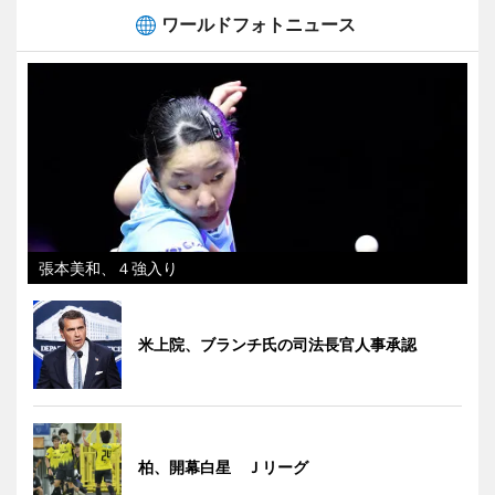
ワールドフォトニュース
張本美和、４強入り
米上院、ブランチ氏の司法長官人事承認
柏、開幕白星 Ｊリーグ