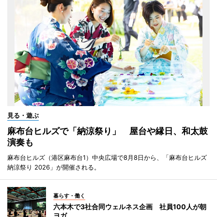
見る・遊ぶ
麻布台ヒルズで「納涼祭り」 屋台や縁日、和太鼓
演奏も
麻布台ヒルズ（港区麻布台1）中央広場で8月8日から、「麻布台ヒルズ
納涼祭り 2026」が開催される。
暮らす・働く
六本木で3社合同ウェルネス企画 社員100人が朝
ヨガ