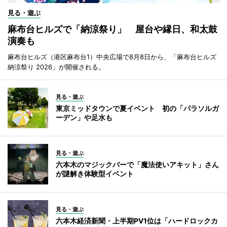
見る・遊ぶ
麻布台ヒルズで「納涼祭り」 屋台や縁日、和太鼓
演奏も
麻布台ヒルズ（港区麻布台1）中央広場で8月8日から、「麻布台ヒルズ
納涼祭り 2026」が開催される。
見る・遊ぶ
東京ミッドタウンで夏イベント 初の「パラソルガ
ーデン」や足水も
見る・遊ぶ
六本木のマジックバーで「魔法使いアキット」さん
が謎解き体験型イベント
見る・遊ぶ
六本木経済新聞・上半期PV1位は「ハードロックカ