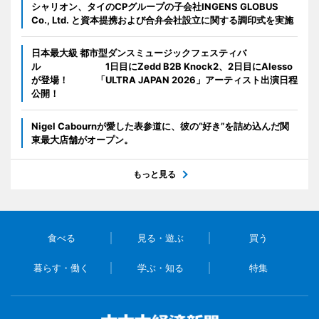
シャリオン、タイのCPグループの子会社INGENS GLOBUS
Co., Ltd. と資本提携および合弁会社設立に関する調印式を実施
日本最大級 都市型ダンスミュージックフェスティバ
ル 1日目にZedd B2B Knock2、2日目にAlesso
が登場！ 「ULTRA JAPAN 2026」アーティスト出演日程
公開！
Nigel Cabournが愛した表参道に、彼の“好き”を詰め込んだ関
東最大店舗がオープン。
もっと見る
食べる
見る・遊ぶ
買う
暮らす・働く
学ぶ・知る
特集