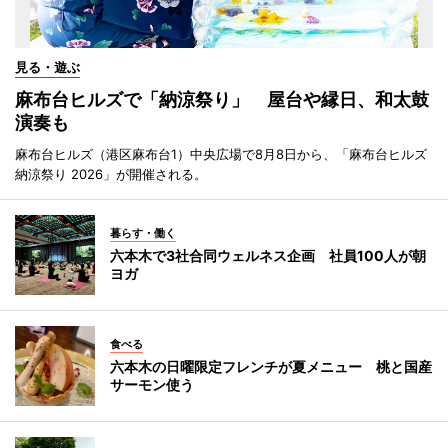
見る・遊ぶ
麻布台ヒルズで「納涼祭り」 屋台や縁日、和太鼓
演奏も
麻布台ヒルズ（港区麻布台1）中央広場で8月8日から、「麻布台ヒルズ
納涼祭り 2026」が開催される。
暮らす・働く
六本木で3社合同ウェルネス企画 社員100人が朝
ヨガ
食べる
六本木の日曜限定フレンチが夏メニュー 桃と国産
サーモン使う