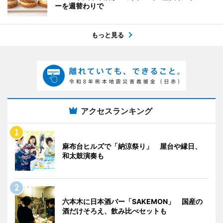
ーを週替わりで
もっと見る
アクセスランキング
麻布台ヒルズで「納涼祭り」 屋台や縁日、
和太鼓演奏も
六本木に日本酒バー「SAKEMON」 国産の
酒だけそろえ、飲み比べセットも