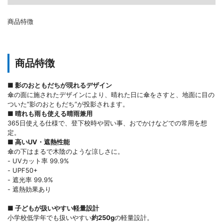
商品特徴
商品特徴
■ 影のおともだちが現れるデザイン
傘の面に施されたデザインにより、晴れた日に傘をさすと、地面に目の
ついた“影のおともだち”が投影されます。
■ 晴れも雨も使える晴雨兼用
365日使える仕様で、登下校時や習い事、おでかけなどでの常用を想
定。
■ 高いUV・遮熱性能
傘の下はまるで木陰のような涼しさに。
- UVカット率 99.9%
- UPF50+
- 遮光率 99.9%
- 遮熱効果あり
■ 子どもが扱いやすい軽量設計
小学校低学年でも扱いやすい
約250g
の軽量設計。