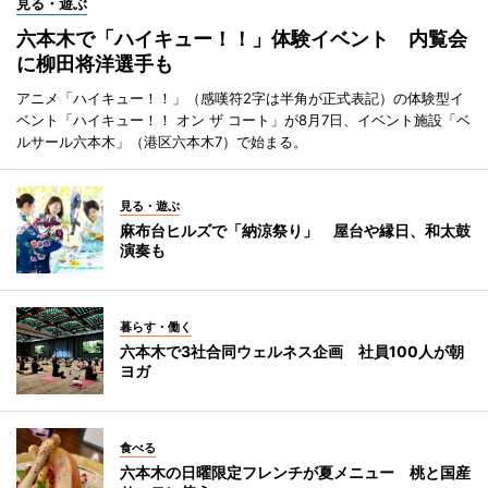
見る・遊ぶ
六本木で「ハイキュー！！」体験イベント 内覧会
に柳田将洋選手も
アニメ「ハイキュー！！」（感嘆符2字は半角が正式表記）の体験型イ
ベント「ハイキュー！！ オン ザ コート」が8月7日、イベント施設「ベ
ルサール六本木」（港区六本木7）で始まる。
見る・遊ぶ
麻布台ヒルズで「納涼祭り」 屋台や縁日、和太鼓
演奏も
暮らす・働く
六本木で3社合同ウェルネス企画 社員100人が朝
ヨガ
食べる
六本木の日曜限定フレンチが夏メニュー 桃と国産