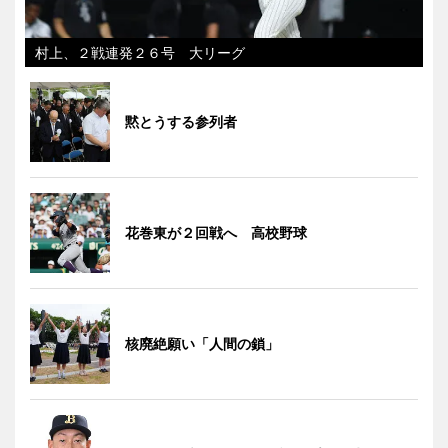
村上、２戦連発２６号 大リーグ
黙とうする参列者
花巻東が２回戦へ 高校野球
核廃絶願い「人間の鎖」