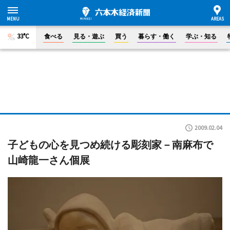
33°C
食べる
見る・遊ぶ
買う
暮らす・働く
学ぶ・知る
2009.02.04
子どもの心を見つめ続ける彫刻家－南麻布で
山崎龍一さん個展