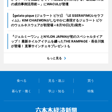
の成功事例活用術～」にWACULが登壇
【gelato pique (ジェラート ピケ)】「LE SSERAFIM(ルセラフ
ィム)」KIM CHAEWONがしなやかに表現するジェラート ピケ
のウェルネスウェアが初登場＜8月10日(月)発売＞
『ジェルミーワン』とNYLON JAPANが初のスペシャルタイア
ップ！ 最新ネイルアイテムを纏ったTHE RAMPAGE・長谷川慎
が登場！ 直筆サインチェキプレゼントも
もっと見る
食べる
見る・遊ぶ
買う
暮らす・働く
学ぶ・知る
特集