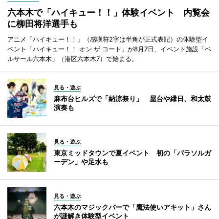
六本木で「ハイキュー！！」体験イベント 内覧会
に柳田将洋選手も
アニメ「ハイキュー！！」（感嘆符2字は半角が正式表記）の体験型イ
ベント「ハイキュー！！ オン ザ コート」が8月7日、イベント施設「ベ
ルサール六本木」（港区六本木7）で始まる。
見る・遊ぶ
麻布台ヒルズで「納涼祭り」 屋台や縁日、和太鼓
演奏も
見る・遊ぶ
東京ミッドタウンで夏イベント 初の「パラソルガ
ーデン」や足水も
見る・遊ぶ
六本木のマジックバーで「魔法使いアキット」さん
が謎解き体験型イベント