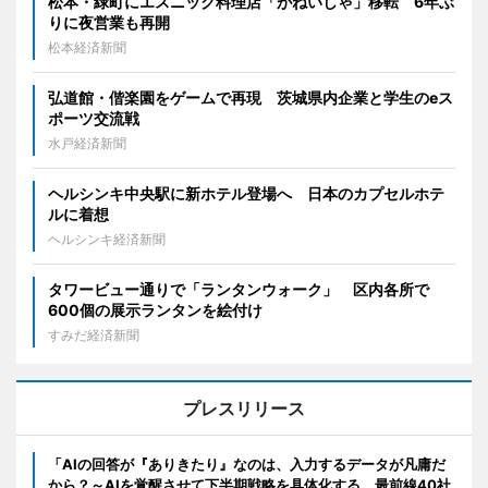
松本・緑町にエスニック料理店「がねいしゃ」移転 6年ぶ
りに夜営業も再開
松本経済新聞
弘道館・偕楽園をゲームで再現 茨城県内企業と学生のeス
ポーツ交流戦
水戸経済新聞
ヘルシンキ中央駅に新ホテル登場へ 日本のカプセルホテ
ルに着想
ヘルシンキ経済新聞
タワービュー通りで「ランタンウォーク」 区内各所で
600個の展示ランタンを絵付け
すみだ経済新聞
プレスリリース
「AIの回答が『ありきたり』なのは、入力するデータが凡庸だ
から？～AIを覚醒させて下半期戦略を具体化する、最前線40社