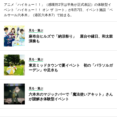
アニメ「ハイキュー！！」（感嘆符2字は半角が正式表記）の体験型イ
ベント「ハイキュー！！ オン ザ コート」が8月7日、イベント施設「ベ
ルサール六本木」（港区六本木7）で始まる。
見る・遊ぶ
麻布台ヒルズで「納涼祭り」 屋台や縁日、和太鼓
演奏も
見る・遊ぶ
東京ミッドタウンで夏イベント 初の「パラソルガ
ーデン」や足水も
見る・遊ぶ
六本木のマジックバーで「魔法使いアキット」さん
が謎解き体験型イベント