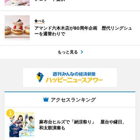
食べる
アマンド六本木店が80周年企画 歴代リングシュ
ーを週替わりで
もっと見る
アクセスランキング
麻布台ヒルズで「納涼祭り」 屋台や縁日、
和太鼓演奏も