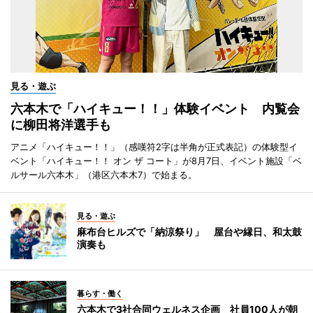
見る・遊ぶ
六本木で「ハイキュー！！」体験イベント 内覧会
に柳田将洋選手も
アニメ「ハイキュー！！」（感嘆符2字は半角が正式表記）の体験型イ
ベント「ハイキュー！！ オン ザ コート」が8月7日、イベント施設「ベ
ルサール六本木」（港区六本木7）で始まる。
見る・遊ぶ
麻布台ヒルズで「納涼祭り」 屋台や縁日、和太鼓
演奏も
暮らす・働く
六本木で3社合同ウェルネス企画 社員100人が朝