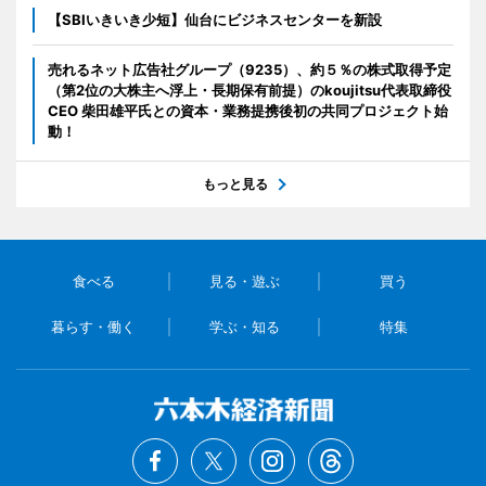
【SBIいきいき少短】仙台にビジネスセンターを新設
売れるネット広告社グループ（9235）、約５％の株式取得予定
（第2位の大株主へ浮上・長期保有前提）のkoujitsu代表取締役
CEO 柴田雄平氏との資本・業務提携後初の共同プロジェクト始
動！
もっと見る
食べる
見る・遊ぶ
買う
暮らす・働く
学ぶ・知る
特集