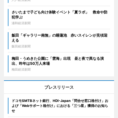
さいたまで子ども向け体験イベント「夏ラボ」 救命や防
犯学ぶ
浦和経済新聞
飯田「ギャラリー南無」の睡蓮池 赤いスイレンが見頃迎
える
飯田経済新聞
梅田・うめきた公園に「雲海」出現 昼と夜で異なる演
出、昨年は50万人来場
梅田経済新聞
プレスリリース
ドコモSMTBネット銀行、HDI-Japan「問合せ窓口格付け」お
よび「Webサポート格付け」における「三つ星」獲得のお知ら
せ