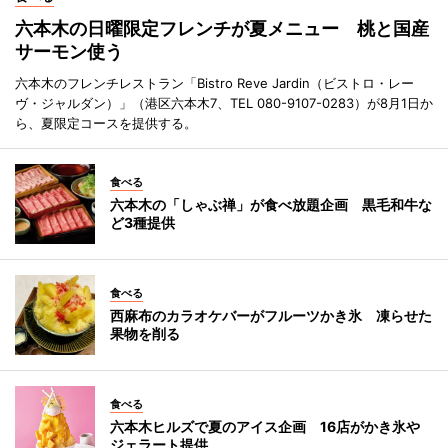
六本木の日曜限定フレンチが夏メニュー 桃と国産
サーモン使う
六本木のフレンチレストラン「Bistro Reve Jardin（ビストロ・レー
ヴ・ジャルダン）」（港区六本木7、TEL 080-9107-0283）が8月1日か
ら、夏限定コースを提供する。
食べる
六本木の「しゃぶ禅」が食べ放題企画 黒毛和牛な
ど3種提供
食べる
西麻布のカラオケバーがフルーツかき氷 凍らせた
果物を削る
食べる
六本木ヒルズで夏のアイス企画 16店がかき氷や
ジェラート提供