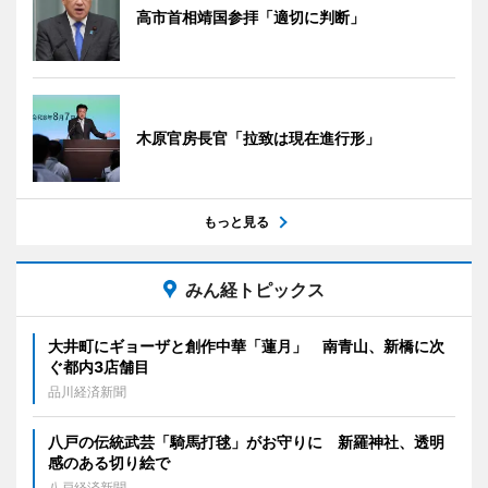
高市首相靖国参拝「適切に判断」
木原官房長官「拉致は現在進行形」
もっと見る
みん経トピックス
大井町にギョーザと創作中華「蓮月」 南青山、新橋に次
ぐ都内3店舗目
品川経済新聞
八戸の伝統武芸「騎馬打毬」がお守りに 新羅神社、透明
感のある切り絵で
八戸経済新聞