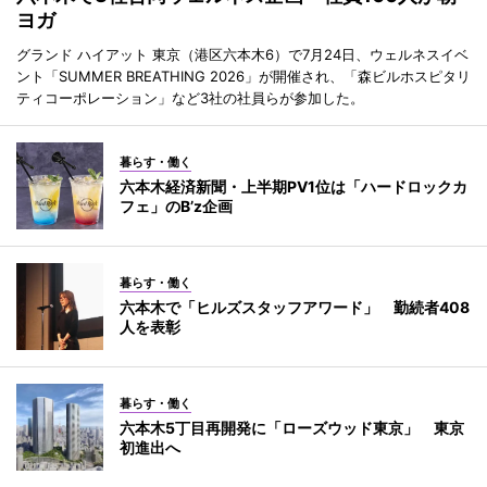
ヨガ
グランド ハイアット 東京（港区六本木6）で7月24日、ウェルネスイベ
ント「SUMMER BREATHING 2026」が開催され、「森ビルホスピタリ
ティコーポレーション」など3社の社員らが参加した。
暮らす・働く
六本木経済新聞・上半期PV1位は「ハードロックカ
フェ」のB’z企画
暮らす・働く
六本木で「ヒルズスタッフアワード」 勤続者408
人を表彰
暮らす・働く
六本木5丁目再開発に「ローズウッド東京」 東京
初進出へ