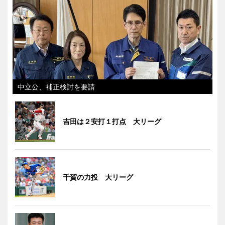
中立公、補正検討を要請
吉田は２安打１打点 大リーグ
千賀の力投 大リーグ