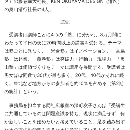
区）の藤巻幸大社長、KEN OKUYAMA DESIGN（港区）
の奥山清行社長の4人。
［広告］
受講者は講師ごとに4つの「塾」に分かれ、8カ月間に
わたって平日の夜に20時間以上の講義を受ける。テーマ
は塾ごとに異なり、「米倉塾」はイノベーション、「髙島
塾」は起業、「藤巻塾」は突破力・行動力・現場力、「奥
山塾」は価値づくりをテーマに講座を展開する。受講者は
男女ほぼ同数で30代が最も多く、20代、40代がそれに続
く。東北など地方からの参加者も約10％を占める（第2期
の統計）という。
事務局を担当する同社広報室の深町友子さんは「受講生
に共通しているのは問題意識を持ち、現状に満足せず、何
か新しいことを始めたいと考えていること。足を踏み出す
ための方法や仲間を得るために参加しているように思う」