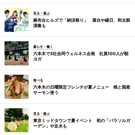
見る・遊ぶ
麻布台ヒルズで「納涼祭り」 屋台や縁日、和太鼓
演奏も
暮らす・働く
六本木で3社合同ウェルネス企画 社員100人が朝
ヨガ
食べる
六本木の日曜限定フレンチが夏メニュー 桃と国産
サーモン使う
見る・遊ぶ
東京ミッドタウンで夏イベント 初の「パラソルガ
ーデン」や足水も