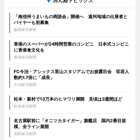
みん経トピックス
「南信州うまいもの商談会」開催へ 遠州地域の出展者と
バイヤーも初募集
飯田経済新聞
香港のスーパーが24時間営業のコンビニ 日本式コンビニ
に香港食文化を
香港経済新聞
FC今治・アシックス里山スタジアムでお披露目会 収容人
数約1.7倍に「成長」
今治経済新聞
松本・新村で13万本のヒマワリ満開 見頃は3週間ほど
松本経済新聞
名古屋駅前に「オニツカタイガー」旗艦店 国内2番目規
模、全ライン展開
名駅経済新聞