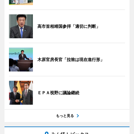
高市首相靖国参拝「適切に判断」
木原官房長官「拉致は現在進行形」
ＥＰＡ視野に議論継続
もっと見る