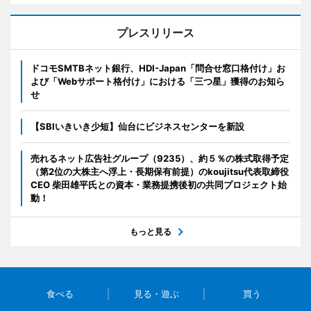
プレスリリース
ドコモSMTBネット銀行、HDI-Japan「問合せ窓口格付け」お
よび「Webサポート格付け」における「三つ星」獲得のお知ら
せ
【SBIいきいき少短】仙台にビジネスセンターを新設
売れるネット広告社グループ（9235）、約５％の株式取得予定
（第2位の大株主へ浮上・長期保有前提）のkoujitsu代表取締役
CEO 柴田雄平氏との資本・業務提携後初の共同プロジェクト始
動！
もっと見る
食べる
見る・遊ぶ
買う