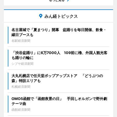
みん経トピックス
名古屋城で「夏まつり」開幕 盆踊りを毎日開催、飲食・
縁日ブースも
名駅経済新聞
「渋谷盆踊り」に6万7000人 109前に櫓、外国人観光客
も踊りの輪に
シブヤ経済新聞
大丸札幌店で任天堂ポップアップストア 「どうぶつの
森」特設エリアも
札幌経済新聞
OMO5函館で「函館夜景の日」 手回しオルガンで野外劇
テーマ曲
函館経済新聞