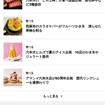
六本木の「しゃぶ禅」が食べ放題企画 黒毛和牛な
ど3種提供
食べる
西麻布のカラオケバーがフルーツかき氷 凍らせた
果物を削る
食べる
六本木ヒルズで夏のアイス企画 16店がかき氷や
ジェラート提供
食べる
アマンド六本木店が80周年企画 歴代リングシュ
ーを週替わりで
もっと見る