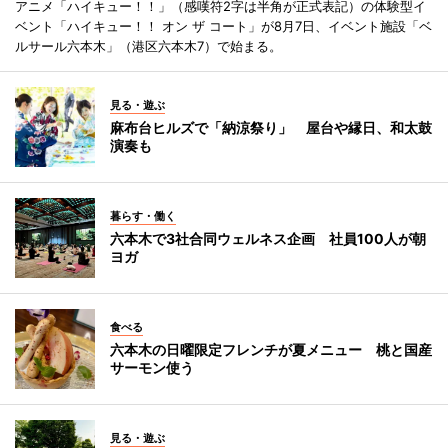
アニメ「ハイキュー！！」（感嘆符2字は半角が正式表記）の体験型イ
ベント「ハイキュー！！ オン ザ コート」が8月7日、イベント施設「ベ
ルサール六本木」（港区六本木7）で始まる。
見る・遊ぶ
麻布台ヒルズで「納涼祭り」 屋台や縁日、和太鼓
演奏も
暮らす・働く
六本木で3社合同ウェルネス企画 社員100人が朝
ヨガ
食べる
六本木の日曜限定フレンチが夏メニュー 桃と国産
サーモン使う
見る・遊ぶ