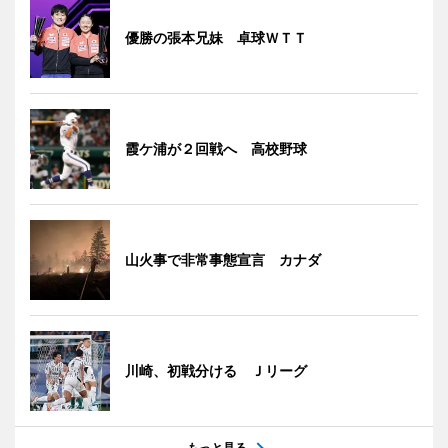
優勝の張本兄妹 卓球ＷＴＴ
霞ケ浦が２回戦へ 高校野球
山火事で非常事態宣言 カナダ
川崎、初戦分ける Ｊリーグ
もっと見る