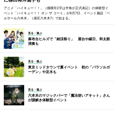
アニメ「ハイキュー！！」（感嘆符2字は半角が正式表記）の体験型イ
ベント「ハイキュー！！ オン ザ コート」が8月7日、イベント施設「ベ
ルサール六本木」（港区六本木7）で始まる。
見る・遊ぶ
麻布台ヒルズで「納涼祭り」 屋台や縁日、和太鼓
演奏も
見る・遊ぶ
東京ミッドタウンで夏イベント 初の「パラソルガ
ーデン」や足水も
見る・遊ぶ
六本木のマジックバーで「魔法使いアキット」さん
が謎解き体験型イベント