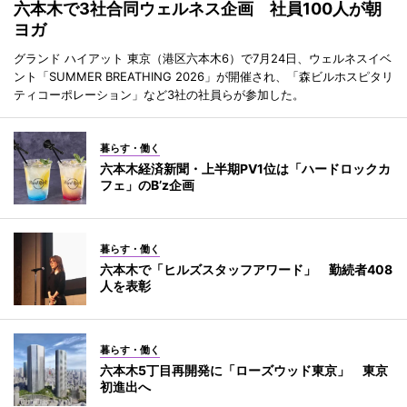
六本木で3社合同ウェルネス企画 社員100人が朝
ヨガ
グランド ハイアット 東京（港区六本木6）で7月24日、ウェルネスイベ
ント「SUMMER BREATHING 2026」が開催され、「森ビルホスピタリ
ティコーポレーション」など3社の社員らが参加した。
暮らす・働く
六本木経済新聞・上半期PV1位は「ハードロックカ
フェ」のB’z企画
暮らす・働く
六本木で「ヒルズスタッフアワード」 勤続者408
人を表彰
暮らす・働く
六本木5丁目再開発に「ローズウッド東京」 東京
初進出へ