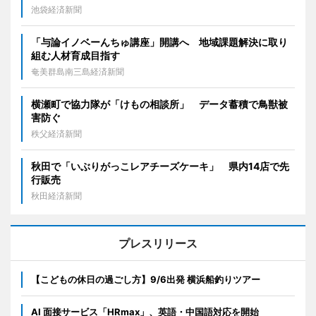
池袋経済新聞
「与論イノベーんちゅ講座」開講へ 地域課題解決に取り
組む人材育成目指す
奄美群島南三島経済新聞
横瀬町で協力隊が「けもの相談所」 データ蓄積で鳥獣被
害防ぐ
秩父経済新聞
秋田で「いぶりがっこレアチーズケーキ」 県内14店で先
行販売
秋田経済新聞
プレスリリース
【こどもの休日の過ごし方】9/6出発 横浜船釣りツアー
AI 面接サービス「HRmax」、英語・中国語対応を開始