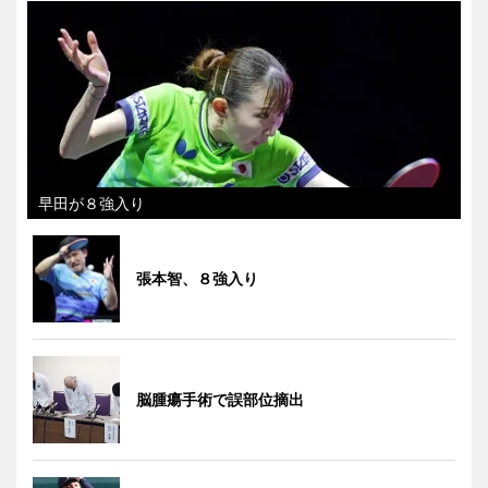
早田が８強入り
張本智、８強入り
脳腫瘍手術で誤部位摘出