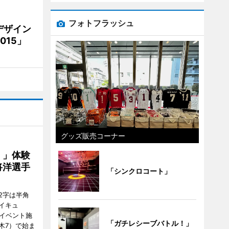
フォトフラッシュ
デザイン
15」
グッズ販売コーナー
！」体験
将洋選手
「シンクロコート」
2字は半角
イキュ
、イベント施
「ガチレシーブバトル！」
木7）で始ま