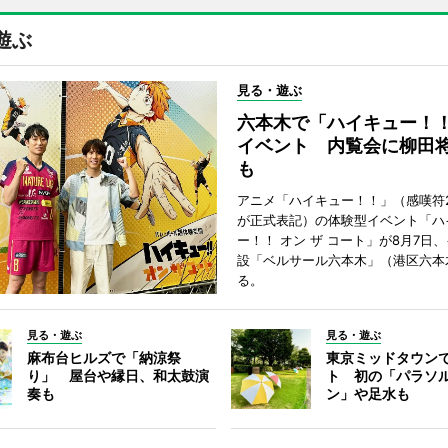
遊ぶ
見る・遊ぶ
六本木で「ハイキュー！
イベント 内覧会に柳田
も
アニメ「ハイキュー！！」（感嘆符
が正式表記）の体験型イベント「ハ
ー！！ オン ザ コート」が8月7日
設「ベルサール六本木」（港区六本
る。
見る・遊ぶ
見る・遊ぶ
麻布台ヒルズで「納涼祭
東京ミッドタウン
り」 屋台や縁日、和太鼓演
ト 初の「パラソ
奏も
ン」や足水も