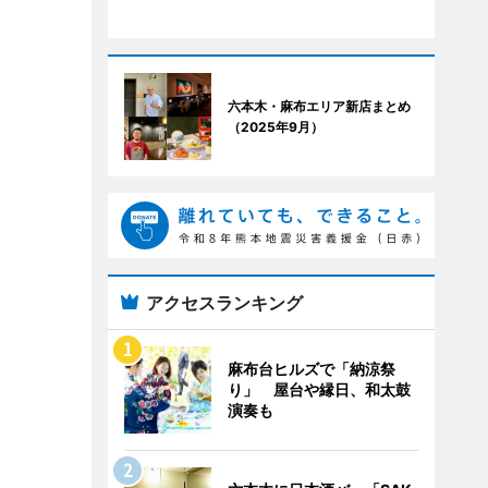
六本木・麻布エリア新店まとめ
（2025年9月）
アクセスランキング
麻布台ヒルズで「納涼祭
り」 屋台や縁日、和太鼓
演奏も