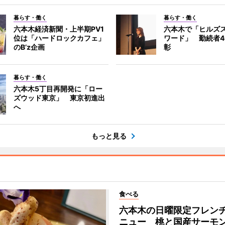
暮らす・働く
暮らす・働く
六本木経済新聞・上半期PV1
六本木で「ヒルズ
位は「ハードロックカフェ」
ワード」 勤続者4
のB’z企画
彰
暮らす・働く
六本木5丁目再開発に「ロー
ズウッド東京」 東京初進出
へ
もっと見る
食べる
六本木の日曜限定フレン
ニュー 桃と国産サーモ