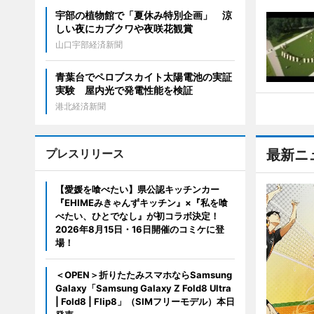
宇部の植物館で「夏休み特別企画」 涼
しい夜にカブクワや夜咲花観賞
山口宇部経済新聞
青葉台でペロブスカイト太陽電池の実証
実験 屋内光で発電性能を検証
港北経済新聞
プレスリリース
最新ニ
【愛媛を喰べたい】県公認キッチンカー
『EHIMEみきゃんずキッチン』×『私を喰
べたい、ひとでなし』が初コラボ決定！
2026年8月15日・16日開催のコミケに登
場！
＜OPEN＞折りたたみスマホならSamsung
Galaxy「Samsung Galaxy Z Fold8 Ultra
| Fold8 | Flip8」（SIMフリーモデル）本日