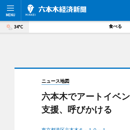
食べる
34°C
ニュース地図
六本木でアートイベン
支援、呼びかける
東京都港区六本木６－１０－１