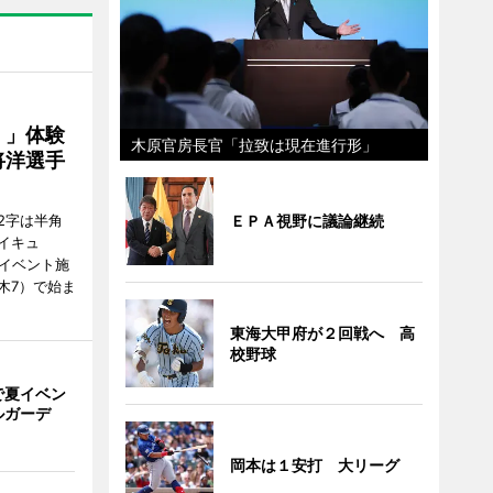
！」体験
木原官房長官「拉致は現在進行形」
将洋選手
ＥＰＡ視野に議論継続
2字は半角
イキュ
、イベント施
木7）で始ま
東海大甲府が２回戦へ 高
校野球
で夏イベン
ルガーデ
岡本は１安打 大リーグ