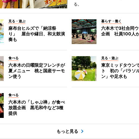
る。
見る・遊ぶ
暮らす・働く
麻布台ヒルズで「納涼祭
六本木で3社合同
り」 屋台や縁日、和太鼓演
企画 社員100人
奏も
食べる
見る・遊ぶ
六本木の日曜限定フレンチが
東京ミッドタウン
夏メニュー 桃と国産サーモ
ト 初の「パラソ
ン使う
ン」や足水も
食べる
六本木の「しゃぶ禅」が食べ
放題企画 黒毛和牛など3種
提供
もっと見る