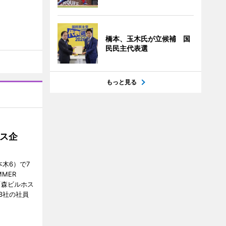
橋本、玉木氏が立候補 国
民民主代表選
もっと見る
ス企
木6）で7
MER
、「森ビルホス
3社の社員