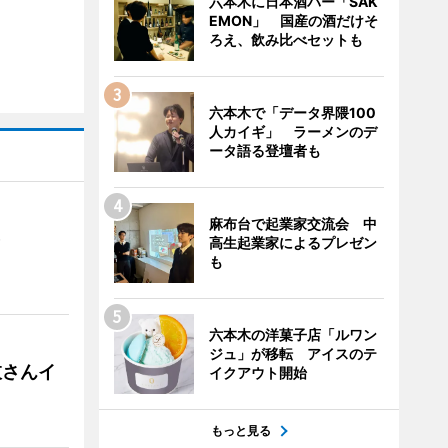
六本木に日本酒バー「SAK
EMON」 国産の酒だけそ
ろえ、飲み比べセットも
六本木で「データ界隈100
人カイギ」 ラーメンのデ
ータ語る登壇者も
麻布台で起業家交流会 中
）
高生起業家によるプレゼン
も
六本木の洋菓子店「ルワン
ジュ」が移転 アイスのテ
枝さんイ
イクアウト開始
もっと見る