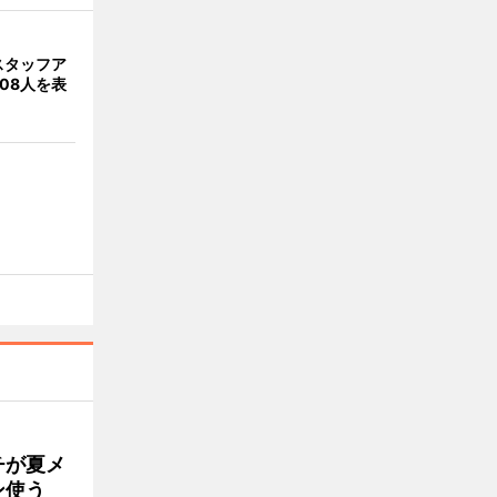
スタッフア
08人を表
チが夏メ
ン使う