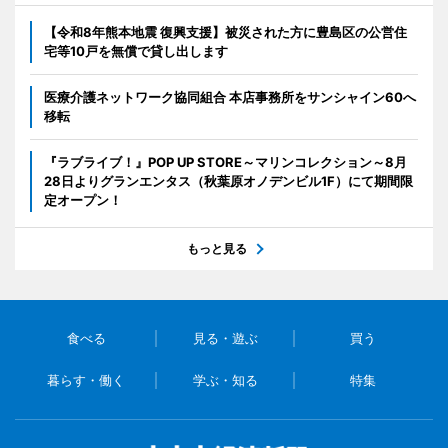
【令和8年熊本地震 復興支援】被災された方に豊島区の公営住
宅等10戸を無償で貸し出します
医療介護ネットワーク協同組合 本店事務所をサンシャイン60へ
移転
『ラブライブ！』POP UP STORE～マリンコレクション～8月
28日よりグランエンタス（秋葉原オノデンビル1F）にて期間限
定オープン！
もっと見る
食べる
見る・遊ぶ
買う
暮らす・働く
学ぶ・知る
特集