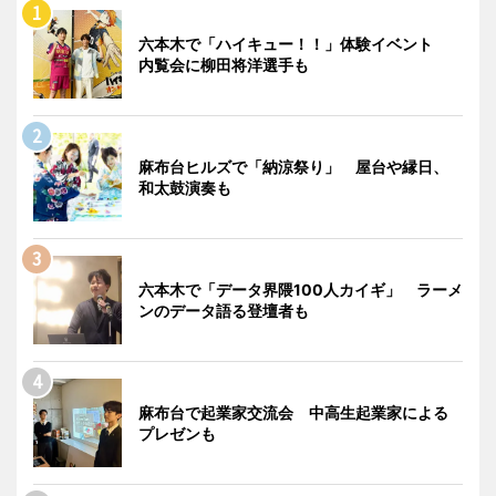
六本木で「ハイキュー！！」体験イベント
内覧会に柳田将洋選手も
麻布台ヒルズで「納涼祭り」 屋台や縁日、
和太鼓演奏も
六本木で「データ界隈100人カイギ」 ラーメ
ンのデータ語る登壇者も
麻布台で起業家交流会 中高生起業家による
プレゼンも