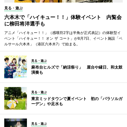
見る・遊ぶ
六本木で「ハイキュー！！」体験イベント 内覧会
に柳田将洋選手も
アニメ「ハイキュー！！」（感嘆符2字は半角が正式表記）の体験型イ
ベント「ハイキュー！！ オン ザ コート」が8月7日、イベント施設「ベ
ルサール六本木」（港区六本木7）で始まる。
見る・遊ぶ
麻布台ヒルズで「納涼祭り」 屋台や縁日、和太鼓
演奏も
見る・遊ぶ
東京ミッドタウンで夏イベント 初の「パラソルガ
ーデン」や足水も
見る・遊ぶ