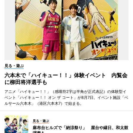
見る・遊ぶ
六本木で「ハイキュー！！」体験イベント 内覧会
に柳田将洋選手も
アニメ「ハイキュー！！」（感嘆符2字は半角が正式表記）の体験型イ
ベント「ハイキュー！！ オン ザ コート」が8月7日、イベント施設「ベ
ルサール六本木」（港区六本木7）で始まる。
見る・遊ぶ
麻布台ヒルズで「納涼祭り」 屋台や縁日、和太鼓
演奏も