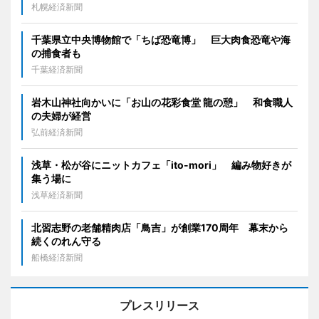
札幌経済新聞
千葉県立中央博物館で「ちば恐竜博」 巨大肉食恐竜や海
の捕食者も
千葉経済新聞
岩木山神社向かいに「お山の花彩食堂 龍の憩」 和食職人
の夫婦が経営
弘前経済新聞
浅草・松が谷にニットカフェ「ito-mori」 編み物好きが
集う場に
浅草経済新聞
北習志野の老舗精肉店「鳥吉」が創業170周年 幕末から
続くのれん守る
船橋経済新聞
プレスリリース