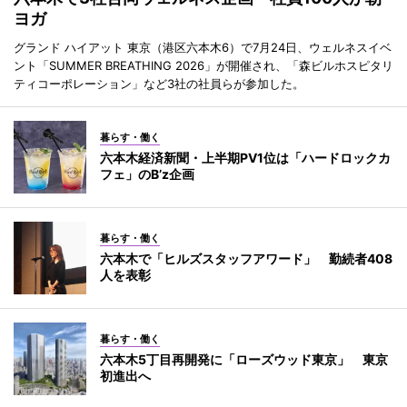
ヨガ
グランド ハイアット 東京（港区六本木6）で7月24日、ウェルネスイベ
ント「SUMMER BREATHING 2026」が開催され、「森ビルホスピタリ
ティコーポレーション」など3社の社員らが参加した。
暮らす・働く
六本木経済新聞・上半期PV1位は「ハードロックカ
フェ」のB’z企画
暮らす・働く
六本木で「ヒルズスタッフアワード」 勤続者408
人を表彰
暮らす・働く
六本木5丁目再開発に「ローズウッド東京」 東京
初進出へ