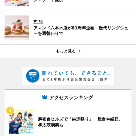
食べる
アマンド六本木店が80周年企画 歴代リングシュ
ーを週替わりで
もっと見る
アクセスランキング
麻布台ヒルズで「納涼祭り」 屋台や縁日、
和太鼓演奏も