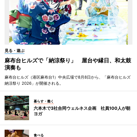
見る・遊ぶ
麻布台ヒルズで「納涼祭り」 屋台や縁日、和太鼓
演奏も
麻布台ヒルズ（港区麻布台1）中央広場で8月8日から、「麻布台ヒルズ
納涼祭り 2026」が開催される。
暮らす・働く
六本木で3社合同ウェルネス企画 社員100人が朝
ヨガ
食べる