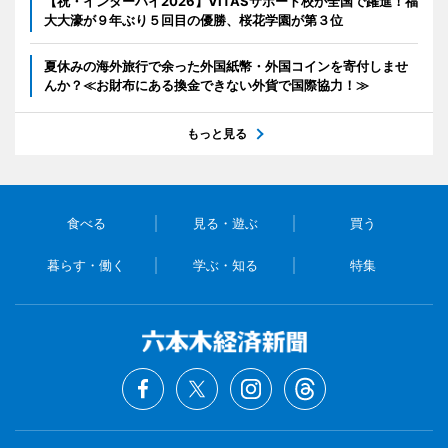
【祝・インターハイ2026】VITASサポート校が全国で躍進！福
大大濠が９年ぶり５回目の優勝、桜花学園が第３位
夏休みの海外旅行で余った外国紙幣・外国コインを寄付しませ
んか？≪お財布にある換金できない外貨で国際協力！≫
もっと見る
食べる
見る・遊ぶ
買う
暮らす・働く
学ぶ・知る
特集