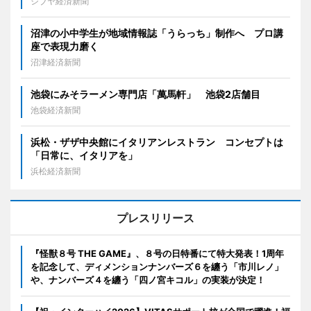
シブヤ経済新聞
沼津の小中学生が地域情報誌「うらっち」制作へ プロ講
座で表現力磨く
沼津経済新聞
池袋にみそラーメン専門店「萬馬軒」 池袋2店舗目
池袋経済新聞
浜松・ザザ中央館にイタリアンレストラン コンセプトは
「日常に、イタリアを」
浜松経済新聞
プレスリリース
『怪獣８号 THE GAME』、８号の日特番にて特大発表！1周年
を記念して、ディメンションナンバーズ６を纏う「市川レノ」
や、ナンバーズ４を纏う「四ノ宮キコル」の実装が決定！