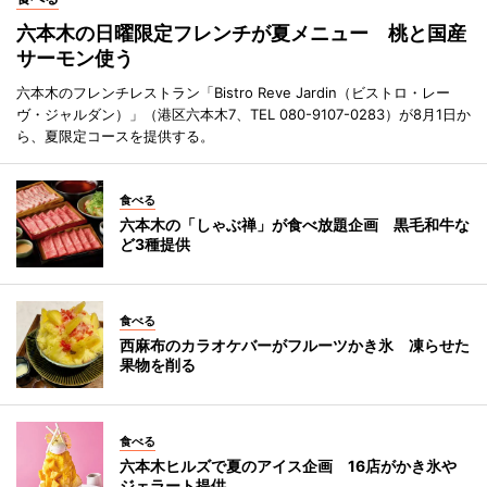
六本木の日曜限定フレンチが夏メニュー 桃と国産
サーモン使う
六本木のフレンチレストラン「Bistro Reve Jardin（ビストロ・レー
ヴ・ジャルダン）」（港区六本木7、TEL 080-9107-0283）が8月1日か
ら、夏限定コースを提供する。
食べる
六本木の「しゃぶ禅」が食べ放題企画 黒毛和牛な
ど3種提供
食べる
西麻布のカラオケバーがフルーツかき氷 凍らせた
果物を削る
食べる
六本木ヒルズで夏のアイス企画 16店がかき氷や
ジェラート提供