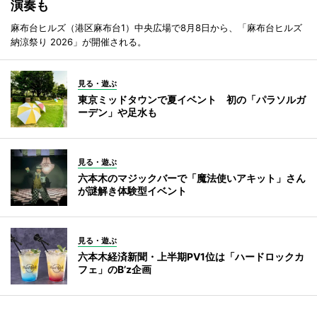
演奏も
麻布台ヒルズ（港区麻布台1）中央広場で8月8日から、「麻布台ヒルズ
納涼祭り 2026」が開催される。
見る・遊ぶ
東京ミッドタウンで夏イベント 初の「パラソルガ
ーデン」や足水も
見る・遊ぶ
六本木のマジックバーで「魔法使いアキット」さん
が謎解き体験型イベント
見る・遊ぶ
六本木経済新聞・上半期PV1位は「ハードロックカ
フェ」のB’z企画