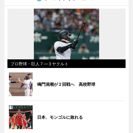
プロ野球・巨人７―３ヤクルト
鳴門渦潮が２回戦へ 高校野球
日本、モンゴルに敗れる