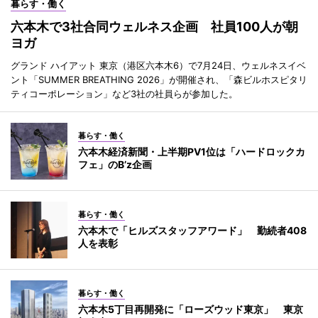
暮らす・働く
六本木で3社合同ウェルネス企画 社員100人が朝
ヨガ
グランド ハイアット 東京（港区六本木6）で7月24日、ウェルネスイベ
ント「SUMMER BREATHING 2026」が開催され、「森ビルホスピタリ
ティコーポレーション」など3社の社員らが参加した。
暮らす・働く
六本木経済新聞・上半期PV1位は「ハードロックカ
フェ」のB’z企画
暮らす・働く
六本木で「ヒルズスタッフアワード」 勤続者408
人を表彰
暮らす・働く
六本木5丁目再開発に「ローズウッド東京」 東京