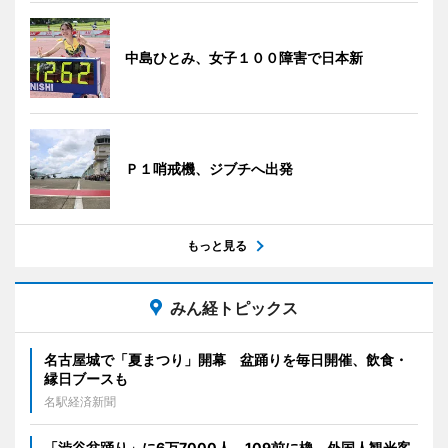
中島ひとみ、女子１００障害で日本新
Ｐ１哨戒機、ジブチへ出発
もっと見る
みん経トピックス
名古屋城で「夏まつり」開幕 盆踊りを毎日開催、飲食・
縁日ブースも
名駅経済新聞
「渋谷盆踊り」に6万7000人 109前に櫓、外国人観光客