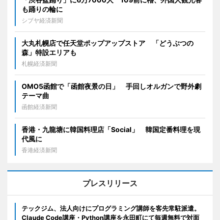
も踊りの輪に
シブヤ経済新聞
大丸札幌店で任天堂ポップアップストア 「どうぶつの
森」特設エリアも
札幌経済新聞
OMO5函館で「函館夜景の日」 手回しオルガンで野外劇
テーマ曲
函館経済新聞
香港・九龍塘に韓国料理店「Social」 韓国定番料理を現
代風に
香港経済新聞
プレスリリース
テックジム、法人向けにプログラミング講師を客先常駐派遣。
Claude Code講座・Python講座を永田町にて毎週無料で対面