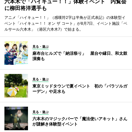
六本木で「ハイキュー！！」体験イベント 内覧会
に柳田将洋選手も
アニメ「ハイキュー！！」（感嘆符2字は半角が正式表記）の体験型イ
ベント「ハイキュー！！ オン ザ コート」が8月7日、イベント施設「ベ
ルサール六本木」（港区六本木7）で始まる。
見る・遊ぶ
麻布台ヒルズで「納涼祭り」 屋台や縁日、和太鼓
演奏も
見る・遊ぶ
東京ミッドタウンで夏イベント 初の「パラソルガ
ーデン」や足水も
見る・遊ぶ
六本木のマジックバーで「魔法使いアキット」さん
が謎解き体験型イベント