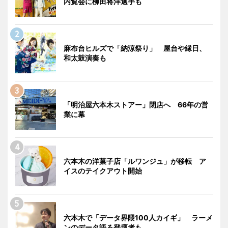
内覧会に柳田将洋選手も
麻布台ヒルズで「納涼祭り」 屋台や縁日、
和太鼓演奏も
「明治屋六本木ストアー」閉店へ 66年の営
業に幕
六本木の洋菓子店「ルワンジュ」が移転 ア
イスのテイクアウト開始
六本木で「データ界隈100人カイギ」 ラーメ
ンのデータ語る登壇者も