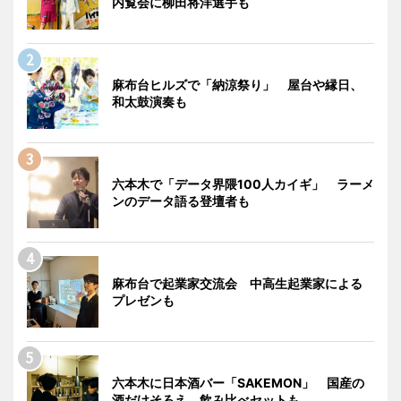
内覧会に柳田将洋選手も
麻布台ヒルズで「納涼祭り」 屋台や縁日、
和太鼓演奏も
六本木で「データ界隈100人カイギ」 ラーメ
ンのデータ語る登壇者も
麻布台で起業家交流会 中高生起業家による
プレゼンも
六本木に日本酒バー「SAKEMON」 国産の
酒だけそろえ、飲み比べセットも