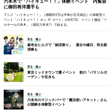
六本木で「ハイキュー！！」体験イベント 内覧会
に柳田将洋選手も
アニメ「ハイキュー！！」（感嘆符2字は半角が正式表記）の体験型イ
ベント「ハイキュー！！ オン ザ コート」が8月7日、イベント施設「ベ
ルサール六本木」（港区六本木7）で始まる。
見る・遊ぶ
麻布台ヒルズで「納涼祭り」 屋台や縁日、和太鼓
演奏も
見る・遊ぶ
東京ミッドタウンで夏イベント 初の「パラソルガ
ーデン」や足水も
見る・遊ぶ
六本木のマジックバーで「魔法使いアキット」さん
が謎解き体験型イベント