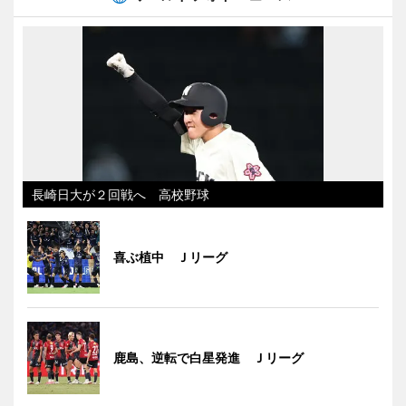
長崎日大が２回戦へ 高校野球
喜ぶ植中 Ｊリーグ
鹿島、逆転で白星発進 Ｊリーグ