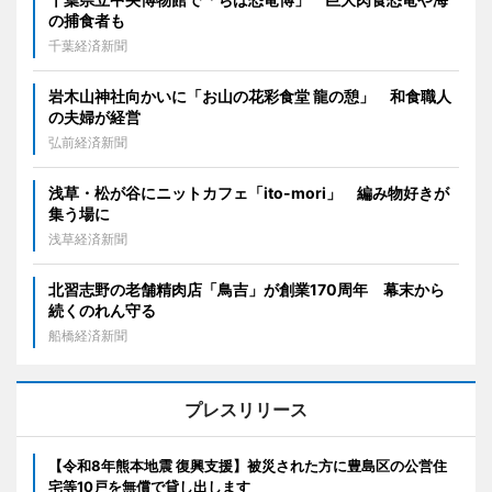
の捕食者も
千葉経済新聞
岩木山神社向かいに「お山の花彩食堂 龍の憩」 和食職人
の夫婦が経営
弘前経済新聞
浅草・松が谷にニットカフェ「ito-mori」 編み物好きが
集う場に
浅草経済新聞
北習志野の老舗精肉店「鳥吉」が創業170周年 幕末から
続くのれん守る
船橋経済新聞
プレスリリース
【令和8年熊本地震 復興支援】被災された方に豊島区の公営住
宅等10戸を無償で貸し出します