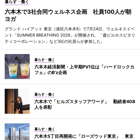
暮らす・働く
六本木で3社合同ウェルネス企画 社員100人が朝
ヨガ
グランド ハイアット 東京（港区六本木6）で7月24日、ウェルネスイベ
ント「SUMMER BREATHING 2026」が開催され、「森ビルホスピタリ
ティコーポレーション」など3社の社員らが参加した。
暮らす・働く
六本木経済新聞・上半期PV1位は「ハードロックカ
フェ」のB’z企画
暮らす・働く
六本木で「ヒルズスタッフアワード」 勤続者408
人を表彰
暮らす・働く
六本木5丁目再開発に「ローズウッド東京」 東京