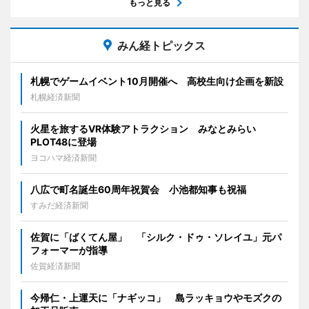
もっと見る
みん経トピックス
札幌でゲームイベント10月開催へ 高校生向け企画を新設
札幌経済新聞
火星を旅するVR体験アトラクション みなとみらい
PLOT48に登場
ヨコハマ経済新聞
八広で町名誕生60周年祝賀会 小池都知事も祝福
すみだ経済新聞
佐賀に「ばくてん屋」 「シルク・ドゥ・ソレイユ」元パ
フォーマーが指導
佐賀経済新聞
今帰仁・上運天に「ナギッコ」 島ラッキョウやモズクの