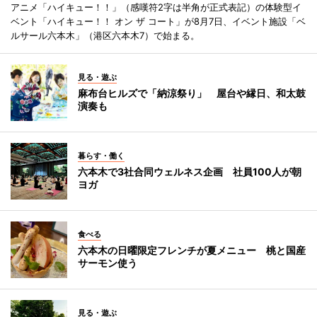
アニメ「ハイキュー！！」（感嘆符2字は半角が正式表記）の体験型イ
ベント「ハイキュー！！ オン ザ コート」が8月7日、イベント施設「ベ
ルサール六本木」（港区六本木7）で始まる。
見る・遊ぶ
麻布台ヒルズで「納涼祭り」 屋台や縁日、和太鼓
演奏も
暮らす・働く
六本木で3社合同ウェルネス企画 社員100人が朝
ヨガ
食べる
六本木の日曜限定フレンチが夏メニュー 桃と国産
サーモン使う
見る・遊ぶ