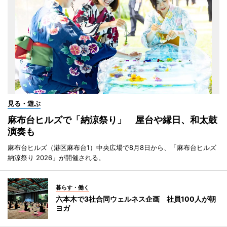
見る・遊ぶ
麻布台ヒルズで「納涼祭り」 屋台や縁日、和太鼓
演奏も
麻布台ヒルズ（港区麻布台1）中央広場で8月8日から、「麻布台ヒルズ
納涼祭り 2026」が開催される。
暮らす・働く
六本木で3社合同ウェルネス企画 社員100人が朝
ヨガ