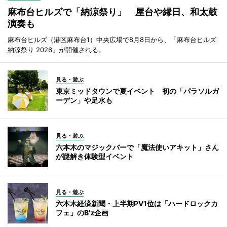
麻布台ヒルズで「納涼祭り」 屋台や縁日、和太鼓
演奏も
麻布台ヒルズ（港区麻布台1）中央広場で8月8日から、「麻布台ヒルズ
納涼祭り 2026」が開催される。
見る・遊ぶ
東京ミッドタウンで夏イベント 初の「パラソルガ
ーデン」や足水も
見る・遊ぶ
六本木のマジックバーで「魔法使いアキット」さん
が謎解き体験型イベント
見る・遊ぶ
六本木経済新聞・上半期PV1位は「ハードロックカ
フェ」のB’z企画