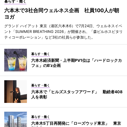
暮らす・働く
六本木で3社合同ウェルネス企画 社員100人が朝
ヨガ
グランド ハイアット 東京（港区六本木6）で7月24日、ウェルネスイベ
ント「SUMMER BREATHING 2026」が開催され、「森ビルホスピタリ
ティコーポレーション」など3社の社員らが参加した。
暮らす・働く
六本木経済新聞・上半期PV1位は「ハードロックカ
フェ」のB’z企画
暮らす・働く
六本木で「ヒルズスタッフアワード」 勤続者408
人を表彰
暮らす・働く
六本木5丁目再開発に「ローズウッド東京」 東京