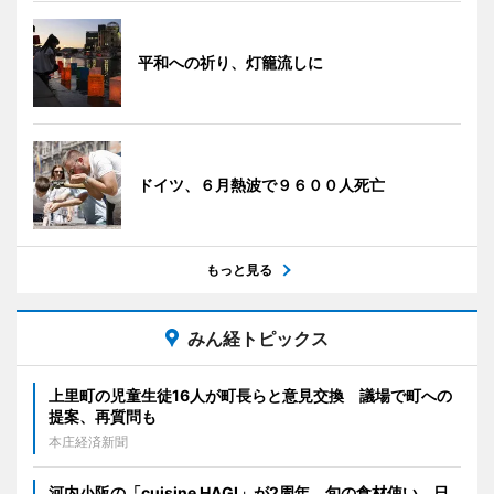
平和への祈り、灯籠流しに
ドイツ、６月熱波で９６００人死亡
もっと見る
みん経トピックス
上里町の児童生徒16人が町長らと意見交換 議場で町への
提案、再質問も
本庄経済新聞
河内小阪の「cuisine HAGI」が2周年 旬の食材使い、日