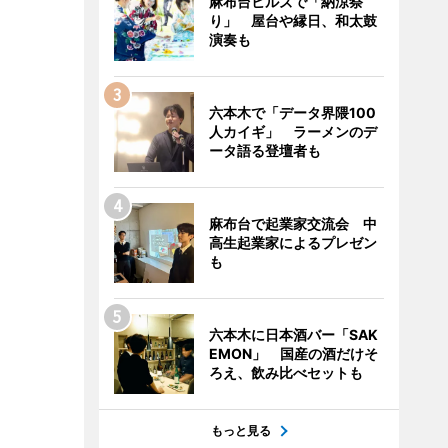
麻布台ヒルズで「納涼祭
り」 屋台や縁日、和太鼓
演奏も
六本木で「データ界隈100
人カイギ」 ラーメンのデ
ータ語る登壇者も
麻布台で起業家交流会 中
高生起業家によるプレゼン
も
六本木に日本酒バー「SAK
EMON」 国産の酒だけそ
ろえ、飲み比べセットも
もっと見る