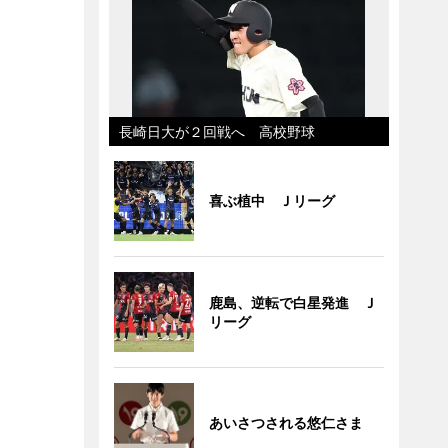
長崎日大が２回戦へ 高校野球
喜ぶ植中 Ｊリーグ
鹿島、逆転で白星発進 Ｊ
リーグ
あいさつされる悠仁さま