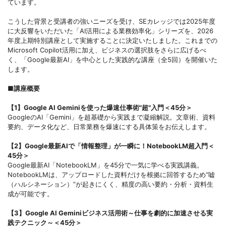
ています。
こうした背景と受講者の強いニーズを受け、SEカレッジでは2025年度
に大反響をいただいた「AI活用による業務効率化」シリーズを、2026
年度上期特別講座として実施することに決定いたしました。これまでの
Microsoft Copilot活用に加え、ビジネスの選択肢をさらに広げるべ
く、「Google最新AI」を中心とした実践的な講座（全5回）を開催いた
します。
■講座概要
【1】Google AI Geminiを使った爆速仕事術"超"入門＜45分＞
GoogleのAI「Gemini」を超基礎から実践まで凝縮解説。文章術、資料
要約、データ化など、日常業務を爆速にする具体策をお伝えします。
【2】Google最新AIで「情報整理」が一瞬に！NotebookLM超入門＜
45分＞
Google最新AI「NotebookLM」を45分で一気に学べる実践講義。
NotebookLMは、アップロードした資料だけを根拠に回答するため“嘘
（ハルシネーション）”が起きにくく、精度の高い要約・分析・資料生
成が可能です。
【3】Google AI Geminiビジネス活用術～仕事を劇的に加速させる実
践テクニック～＜45分＞