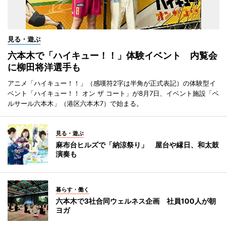
見る・遊ぶ
六本木で「ハイキュー！！」体験イベント 内覧会
に柳田将洋選手も
アニメ「ハイキュー！！」（感嘆符2字は半角が正式表記）の体験型イ
ベント「ハイキュー！！ オン ザ コート」が8月7日、イベント施設「ベ
ルサール六本木」（港区六本木7）で始まる。
見る・遊ぶ
麻布台ヒルズで「納涼祭り」 屋台や縁日、和太鼓
演奏も
暮らす・働く
六本木で3社合同ウェルネス企画 社員100人が朝
ヨガ