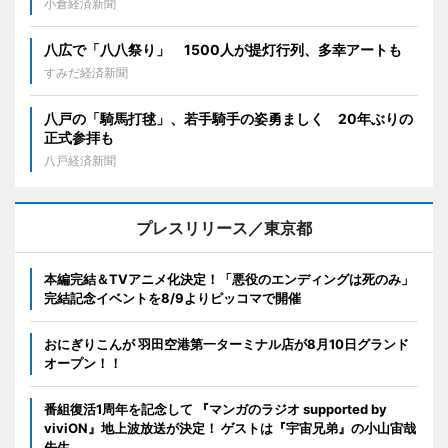
小倉経済新聞
八広で「八八祭り」 1500人が提灯行列、多幸アートも
すみだ経済新聞
八戸の「騎馬打毬」、若手騎手の姿勇ましく 20年ぶりの
正式参拝も
八戸経済新聞
プレスリリース／東京都
本編完結＆TVアニメ化決定！「悪役のエンディングは死のみ」
完結記念イベントを8/9よりピッコマで開催
おにぎりこんが 羽田空港第一ターミナル店が8月10日グランド
オープン！！
番組復活1周年を記念して 『マンガのラジオ supported by
viviON』地上波放送が決定！ ゲストは『宇宙兄弟』の小山宙哉
先生