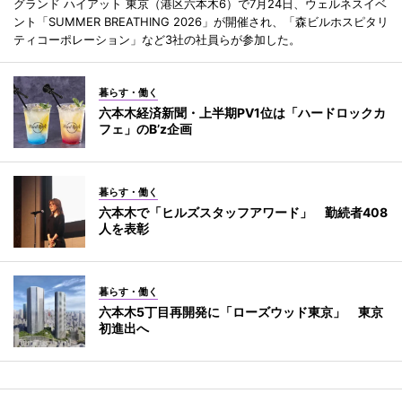
グランド ハイアット 東京（港区六本木6）で7月24日、ウェルネスイベ
ント「SUMMER BREATHING 2026」が開催され、「森ビルホスピタリ
ティコーポレーション」など3社の社員らが参加した。
暮らす・働く
六本木経済新聞・上半期PV1位は「ハードロックカ
フェ」のB’z企画
暮らす・働く
六本木で「ヒルズスタッフアワード」 勤続者408
人を表彰
暮らす・働く
六本木5丁目再開発に「ローズウッド東京」 東京
初進出へ