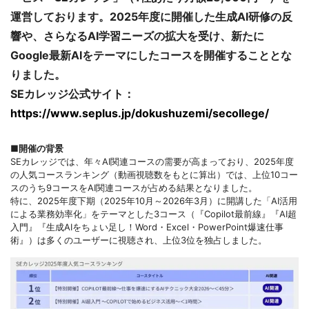
運営しております。2025年度に開催した生成AI研修の反
響や、さらなるAI学習ニーズの拡大を受け、新たに
Google最新AIをテーマにしたコースを開催することとな
りました。
SEカレッジ公式サイト：
https://www.seplus.jp/dokushuzemi/secollege/
■開催の背景
SEカレッジでは、年々AI関連コースの需要が高まっており、2025年度
の人気コースランキング（動画視聴数をもとに算出）では、上位10コー
スのうち9コースをAI関連コースが占める結果となりました。
特に、2025年度下期（2025年10月～2026年3月）に開講した「AI活用
による業務効率化」をテーマとした3コース（『Copilot最前線』『AI超
入門』『生成AIをちょい足し！Word・Excel・PowerPoint爆速仕事
術』）は多くのユーザーに視聴され、上位3位を独占しました。