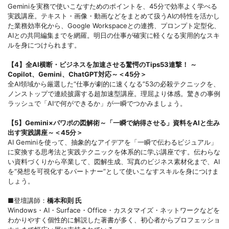
Geminiを実務で使いこなすためのポイントを、45分で効率よく学べる
実践講座。テキスト・画像・動画などをまとめて扱うAIの特性を活かし
た業務効率化から、Google Workspaceとの連携、プロンプト定型化、
AIとの共同編集までを網羅。明日の仕事が確実に軽くなる実用的なスキ
ルを身につけられます。
【4】全AI横断・ビジネスを加速させる驚愕のTips53連撃！ ～
Copilot、Gemini、ChatGPT対応～＜45分＞
全AI領域から厳選した“仕事が劇的に速くなる”53の必殺テクニックを、
ノンストップで連続披露する超加速型講座。理屈より体感。驚きの事例
ラッシュで「AIで何ができるか」が一瞬でつかみましょう。
【5】Gemini×パワポの図解術～「一瞬で納得させる」資料をAIと生み
出す実践講座～＜45分＞
AI Geminiを使って、抽象的なアイデアを「一瞬で伝わるビジュアル」
に変換する思考法と実践テクニックを体系的に学ぶ講座です。伝わらな
い資料づくりから卒業して、図解生成、写真のビジネス素材化まで、AI
を“発想を可視化するパートナー”として使いこなすスキルを身につけま
しょう。
■登壇講師：
橋本和則 氏
Windows・AI・Surface・Office・カスタマイズ・ネットワークなどを
わかりやすく個性的に解説した著書が多く、初心者からプロフェッショ