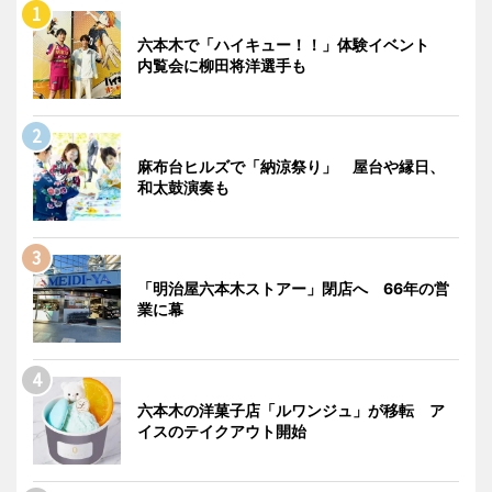
六本木で「ハイキュー！！」体験イベント
内覧会に柳田将洋選手も
麻布台ヒルズで「納涼祭り」 屋台や縁日、
和太鼓演奏も
「明治屋六本木ストアー」閉店へ 66年の営
業に幕
六本木の洋菓子店「ルワンジュ」が移転 ア
イスのテイクアウト開始