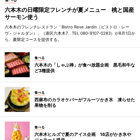
六本木の日曜限定フレンチが夏メニュー 桃と国産
サーモン使う
六本木のフレンチレストラン「Bistro Reve Jardin（ビストロ・レー
ヴ・ジャルダン）」（港区六本木7、TEL 080-9107-0283）が8月1日か
ら、夏限定コースを提供する。
食べる
六本木の「しゃぶ禅」が食べ放題企画 黒毛和牛な
ど3種提供
食べる
西麻布のカラオケバーがフルーツかき氷 凍らせた
果物を削る
食べる
六本木ヒルズで夏のアイス企画 16店がかき氷や
ジェラート提供