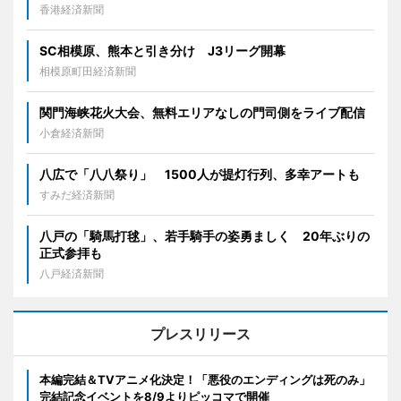
香港経済新聞
SC相模原、熊本と引き分け J3リーグ開幕
相模原町田経済新聞
関門海峡花火大会、無料エリアなしの門司側をライブ配信
小倉経済新聞
八広で「八八祭り」 1500人が提灯行列、多幸アートも
すみだ経済新聞
八戸の「騎馬打毬」、若手騎手の姿勇ましく 20年ぶりの
正式参拝も
八戸経済新聞
プレスリリース
本編完結＆TVアニメ化決定！「悪役のエンディングは死のみ」
完結記念イベントを8/9よりピッコマで開催