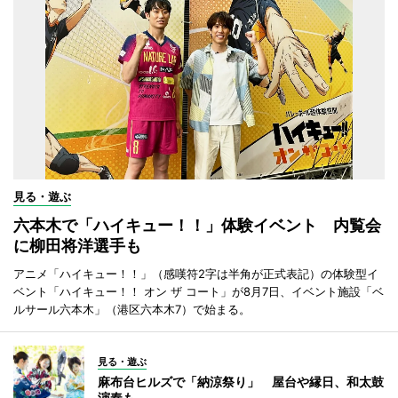
見る・遊ぶ
六本木で「ハイキュー！！」体験イベント 内覧会
に柳田将洋選手も
アニメ「ハイキュー！！」（感嘆符2字は半角が正式表記）の体験型イ
ベント「ハイキュー！！ オン ザ コート」が8月7日、イベント施設「ベ
ルサール六本木」（港区六本木7）で始まる。
見る・遊ぶ
麻布台ヒルズで「納涼祭り」 屋台や縁日、和太鼓
演奏も