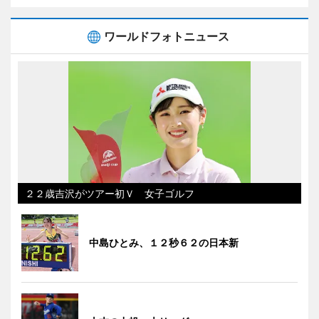
ワールドフォトニュース
２２歳吉沢がツアー初Ｖ 女子ゴルフ
中島ひとみ、１２秒６２の日本新