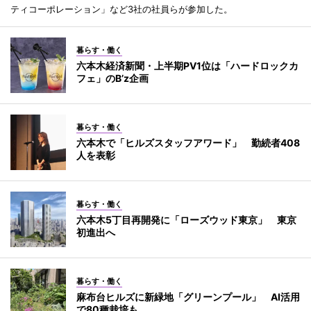
ティコーポレーション」など3社の社員らが参加した。
暮らす・働く
六本木経済新聞・上半期PV1位は「ハードロックカ
フェ」のB’z企画
暮らす・働く
六本木で「ヒルズスタッフアワード」 勤続者408
人を表彰
暮らす・働く
六本木5丁目再開発に「ローズウッド東京」 東京
初進出へ
暮らす・働く
麻布台ヒルズに新緑地「グリーンプール」 AI活用
で80種栽培も