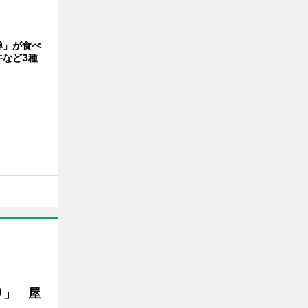
禅」が食べ
牛など3種
り」 屋