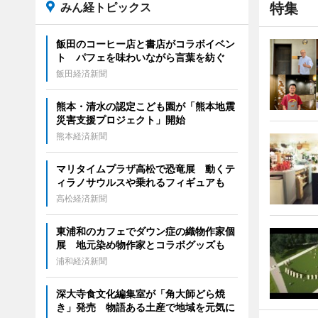
みん経トピックス
特集
飯田のコーヒー店と書店がコラボイベン
ト パフェを味わいながら言葉を紡ぐ
飯田経済新聞
熊本・清水の認定こども園が「熊本地震
災害支援プロジェクト」開始
熊本経済新聞
マリタイムプラザ高松で恐竜展 動くテ
ィラノサウルスや乗れるフィギュアも
高松経済新聞
東浦和のカフェでダウン症の織物作家個
展 地元染め物作家とコラボグッズも
浦和経済新聞
深大寺食文化編集室が「角大師どら焼
き」発売 物語ある土産で地域を元気に