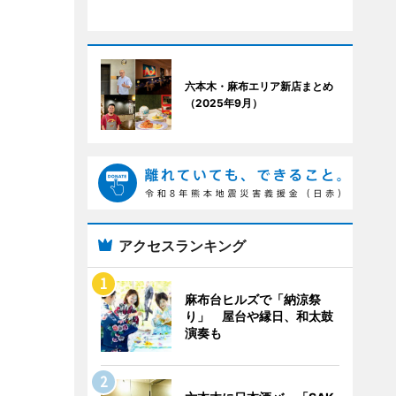
六本木・麻布エリア新店まとめ
（2025年9月）
アクセスランキング
麻布台ヒルズで「納涼祭
り」 屋台や縁日、和太鼓
演奏も