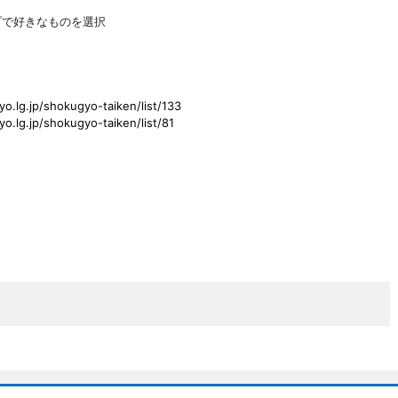
プで好きなものを選択
o.lg.jp/shokugyo-taiken/list/133
o.lg.jp/shokugyo-taiken/list/81