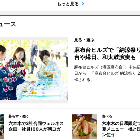
もっと見る
ュース
見る・遊ぶ
麻布台ヒルズで「納涼祭
台や縁日、和太鼓演奏も
麻布台ヒルズ（港区麻布台1）中央広
日から、「麻布台ヒルズ 納涼祭り 2
催される。
暮らす・働く
食べる
六本木で3社合同ウェルネス
六本木の日曜限定
企画 社員100人が朝ヨガ
夏メニュー 桃と
ン使う