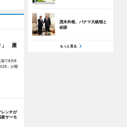
茂木外相、パナマ大統領と
会談
り」 屋
もっと見る
場で8月8
026」が開
フレンチが
国産サーモ