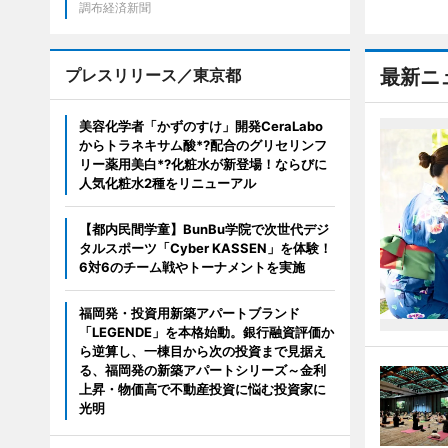
調布経済新聞
プレスリリース／東京都
最新ニ
美容化学者「かずのすけ」開発CeraLabo
からトラネキサム酸*?配合のグリセリンフ
リー薬用美白*?化粧水が新登場！ならびに
人気化粧水2種をリニューアル
【都内民間学童】BunBu学院で次世代デジ
タルスポーツ「Cyber KASSEN」を体験！
6対6のチーム戦やトーナメントを実施
福岡発・投資用新築アパートブランド
「LEGENDE」を本格始動。銀行融資評価か
ら逆算し、一棟目から次の投資まで見据え
る、福岡発の新築アパートシリーズ～金利
上昇・物価高で不動産投資に悩む投資家に
光明