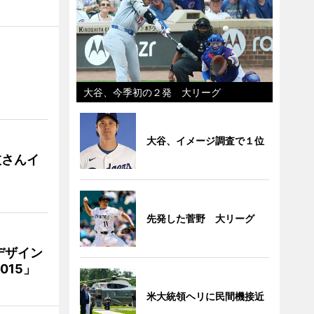
）
大谷、今季初の２発 大リーグ
大谷、イメージ調査で１位
枝さんイ
先発した菅野 大リーグ
デザイン
15」
米大統領ヘリに民間機接近