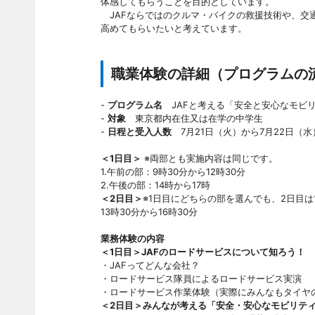
体感してもらうことを目的としています。
JAFならではのクルマ・バイクの救援技術や、交
高めてもらいたいと考えています。
職業体験の詳細（プログラムの
-
プログラム名
JAFと考える「安全と安心なモビ
-
対象
東京都内在住又は在学の中学生
-
日程と受入人数
7月21日（火）から7月22日（水
＜1日目＞
※両部とも実施内容は同じです。
1.午前の部：9時30分から12時30分
2.午後の部：14時から17時
＜2日目＞
※1日目にどちらの部を選んでも、2日目は
13時30分から16時30分
業務体験の内容
＜1日目＞JAFのロードサービスについて知ろう！
・JAFってどんな会社？
・ロードサービス隊員によるロードサービス実演
・ロードサービス作業体験（実際にみんなもタイヤ
＜2日目＞みんなが考える「安全・安心なモビリテ