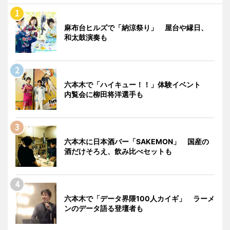
麻布台ヒルズで「納涼祭り」 屋台や縁日、
和太鼓演奏も
六本木で「ハイキュー！！」体験イベント
内覧会に柳田将洋選手も
六本木に日本酒バー「SAKEMON」 国産の
酒だけそろえ、飲み比べセットも
六本木で「データ界隈100人カイギ」 ラーメ
ンのデータ語る登壇者も