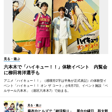
見る・遊ぶ
六本木で「ハイキュー！！」体験イベント 内覧会
に柳田将洋選手も
アニメ「ハイキュー！！」（感嘆符2字は半角が正式表記）の体験型イ
ベント「ハイキュー！！ オン ザ コート」が8月7日、イベント施設「ベ
ルサール六本木」（港区六本木7）で始まる。
見る・遊ぶ
麻布台ヒルズで「納涼祭り」 屋台や縁日、和太鼓