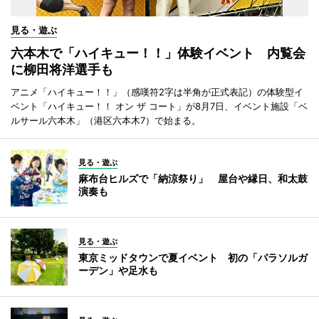
見る・遊ぶ
六本木で「ハイキュー！！」体験イベント 内覧会
に柳田将洋選手も
アニメ「ハイキュー！！」（感嘆符2字は半角が正式表記）の体験型イ
ベント「ハイキュー！！ オン ザ コート」が8月7日、イベント施設「ベ
ルサール六本木」（港区六本木7）で始まる。
見る・遊ぶ
麻布台ヒルズで「納涼祭り」 屋台や縁日、和太鼓
演奏も
見る・遊ぶ
東京ミッドタウンで夏イベント 初の「パラソルガ
ーデン」や足水も