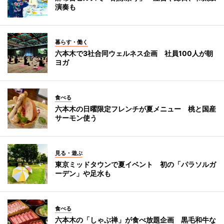
演奏も
暮らす・働く
六本木で3社合同ウェルネス企画 社員100人が朝
ヨガ
食べる
六本木の日曜限定フレンチが夏メニュー 桃と国産
サーモン使う
見る・遊ぶ
東京ミッドタウンで夏イベント 初の「パラソルガ
ーデン」や足水も
食べる
六本木の「しゃぶ禅」が食べ放題企画 黒毛和牛な