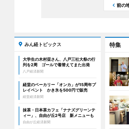
前の
みん経トピックス
特集
大学生の木村栞さん、八戸三社大祭の行
列を2周 ゴールで着替えてまた出発
八戸経済新聞
経堂のベーカリー「オンカ」が15周年プ
レイベント かき氷を500円で販売
経堂経済新聞
抹茶・日本茶カフェ「ナナズグリーンテ
ィー」、自由が丘2号店 新メニューも
自由が丘経済新聞