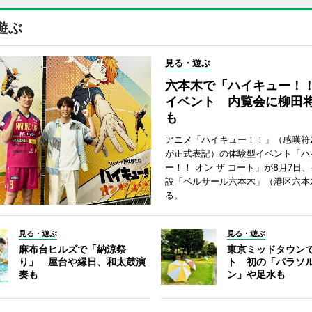
遊ぶ
見る・遊ぶ
六本木で「ハイキュー！
イベント 内覧会に柳田
も
アニメ「ハイキュー！！」（感嘆符
が正式表記）の体験型イベント「ハ
ー！！ オン ザ コート」が8月7日
設「ベルサール六本木」（港区六本
る。
見る・遊ぶ
見る・遊ぶ
麻布台ヒルズで「納涼祭
東京ミッドタウン
り」 屋台や縁日、和太鼓演
ト 初の「パラソ
奏も
ン」や足水も