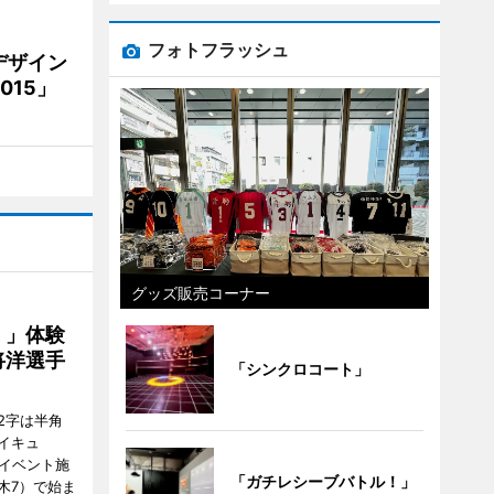
フォトフラッシュ
デザイン
15」
グッズ販売コーナー
！」体験
将洋選手
「シンクロコート」
2字は半角
イキュ
、イベント施
「ガチレシーブバトル！」
木7）で始ま