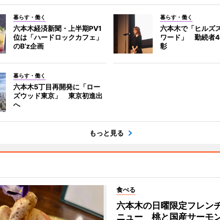
暮らす・働く
暮らす・働く
六本木経済新聞・上半期PV1
六本木で「ヒルズ
位は「ハードロックカフェ」
ワード」 勤続者4
のB’z企画
彰
暮らす・働く
六本木5丁目再開発に「ロー
ズウッド東京」 東京初進出
へ
もっと見る
食べる
六本木の日曜限定フレン
ニュー 桃と国産サーモ