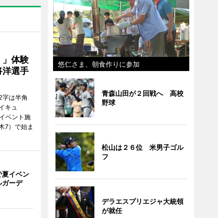
！」体験
悠仁さま、朝食作りに参加
将洋選手
青森山田が２回戦へ 高校
2字は半角
野球
イキュ
、イベント施
木7）で始ま
松山は２６位 米男子ゴル
フ
で夏イベン
ルガーデ
デラエスプリエジャ大統領
が就任