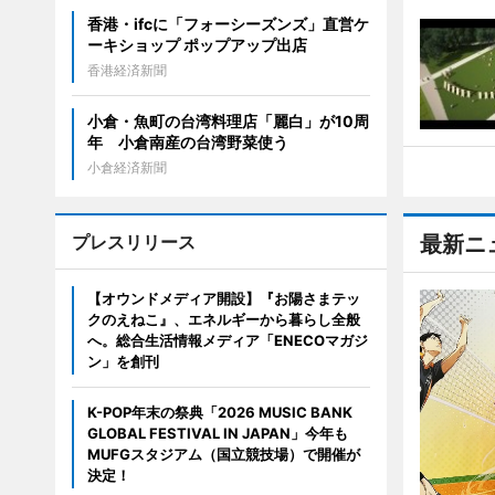
香港・ifcに「フォーシーズンズ」直営ケ
ーキショップ ポップアップ出店
香港経済新聞
小倉・魚町の台湾料理店「麗白」が10周
年 小倉南産の台湾野菜使う
小倉経済新聞
プレスリリース
最新ニ
【オウンドメディア開設】『お陽さまテッ
クのえねこ』、エネルギーから暮らし全般
へ。総合生活情報メディア「ENECOマガジ
ン」を創刊
K-POP年末の祭典「2026 MUSIC BANK
GLOBAL FESTIVAL IN JAPAN」今年も
MUFGスタジアム（国立競技場）で開催が
決定！