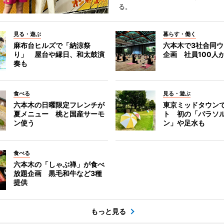
る。
見る・遊ぶ
暮らす・働く
麻布台ヒルズで「納涼祭
六本木で3社合同
り」 屋台や縁日、和太鼓演
企画 社員100人
奏も
食べる
見る・遊ぶ
六本木の日曜限定フレンチが
東京ミッドタウン
夏メニュー 桃と国産サーモ
ト 初の「パラソ
ン使う
ン」や足水も
食べる
六本木の「しゃぶ禅」が食べ
放題企画 黒毛和牛など3種
提供
もっと見る