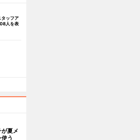
スタッフア
08人を表
チが夏メ
ン使う