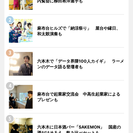
内覧会に柳田将洋選手も
麻布台ヒルズで「納涼祭り」 屋台や縁日、
和太鼓演奏も
六本木で「データ界隈100人カイギ」 ラーメ
ンのデータ語る登壇者も
麻布台で起業家交流会 中高生起業家による
プレゼンも
六本木に日本酒バー「SAKEMON」 国産の
酒だけそろえ、飲み比べセットも