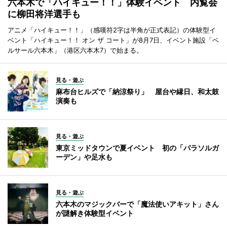
六本木で「ハイキュー！！」体験イベント 内覧会
に柳田将洋選手も
アニメ「ハイキュー！！」（感嘆符2字は半角が正式表記）の体験型イ
ベント「ハイキュー！！ オン ザ コート」が8月7日、イベント施設「ベ
ルサール六本木」（港区六本木7）で始まる。
見る・遊ぶ
麻布台ヒルズで「納涼祭り」 屋台や縁日、和太鼓
演奏も
見る・遊ぶ
東京ミッドタウンで夏イベント 初の「パラソルガ
ーデン」や足水も
見る・遊ぶ
六本木のマジックバーで「魔法使いアキット」さん
が謎解き体験型イベント