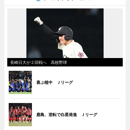
長崎日大が２回戦へ 高校野球
喜ぶ植中 Ｊリーグ
鹿島、逆転で白星発進 Ｊリーグ