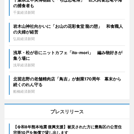
の捕食者も
千葉経済新聞
岩木山神社向かいに「お山の花彩食堂 龍の憩」 和食職人
の夫婦が経営
弘前経済新聞
浅草・松が谷にニットカフェ「ito-mori」 編み物好きが
集う場に
浅草経済新聞
北習志野の老舗精肉店「鳥吉」が創業170周年 幕末から
続くのれん守る
船橋経済新聞
プレスリリース
【令和8年熊本地震 復興支援】被災された方に豊島区の公営住
宅等10戸を無償で貸し出します