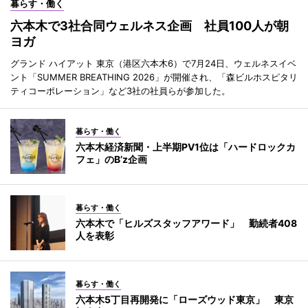
暮らす・働く
六本木で3社合同ウェルネス企画 社員100人が朝
ヨガ
グランド ハイアット 東京（港区六本木6）で7月24日、ウェルネスイベ
ント「SUMMER BREATHING 2026」が開催され、「森ビルホスピタリ
ティコーポレーション」など3社の社員らが参加した。
暮らす・働く
六本木経済新聞・上半期PV1位は「ハードロックカ
フェ」のB’z企画
暮らす・働く
六本木で「ヒルズスタッフアワード」 勤続者408
人を表彰
暮らす・働く
六本木5丁目再開発に「ローズウッド東京」 東京