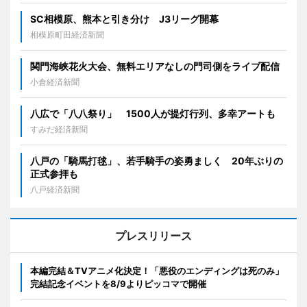
SC相模原、熊本と引き分け J3リーグ開幕
相模原町田経済新聞
関門海峡花火大会、無料エリアなしの門司側をライブ配信
小倉経済新聞
八広で「八八祭り」 1500人が提灯行列、多幸アートも
すみだ経済新聞
八戸の「騎馬打毬」、若手騎手の姿勇ましく 20年ぶりの
正式参拝も
八戸経済新聞
プレスリリース
本編完結＆TVアニメ化決定！「悪役のエンディングは死のみ」
完結記念イベントを8/9よりピッコマで開催