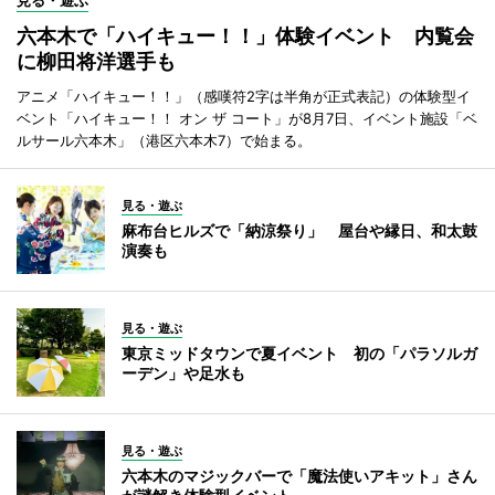
見る・遊ぶ
六本木で「ハイキュー！！」体験イベント 内覧会
に柳田将洋選手も
アニメ「ハイキュー！！」（感嘆符2字は半角が正式表記）の体験型イ
ベント「ハイキュー！！ オン ザ コート」が8月7日、イベント施設「ベ
ルサール六本木」（港区六本木7）で始まる。
見る・遊ぶ
麻布台ヒルズで「納涼祭り」 屋台や縁日、和太鼓
演奏も
見る・遊ぶ
東京ミッドタウンで夏イベント 初の「パラソルガ
ーデン」や足水も
見る・遊ぶ
六本木のマジックバーで「魔法使いアキット」さん