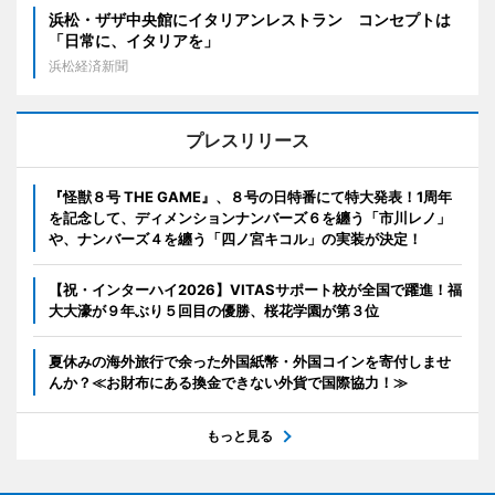
浜松・ザザ中央館にイタリアンレストラン コンセプトは
「日常に、イタリアを」
浜松経済新聞
プレスリリース
『怪獣８号 THE GAME』、８号の日特番にて特大発表！1周年
を記念して、ディメンションナンバーズ６を纏う「市川レノ」
や、ナンバーズ４を纏う「四ノ宮キコル」の実装が決定！
【祝・インターハイ2026】VITASサポート校が全国で躍進！福
大大濠が９年ぶり５回目の優勝、桜花学園が第３位
夏休みの海外旅行で余った外国紙幣・外国コインを寄付しませ
んか？≪お財布にある換金できない外貨で国際協力！≫
もっと見る