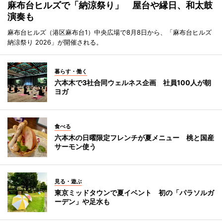
麻布台ヒルズで「納涼祭り」 屋台や縁日、和太鼓
演奏も
麻布台ヒルズ（港区麻布台1）中央広場で8月8日から、「麻布台ヒルズ
納涼祭り 2026」が開催される。
暮らす・働く
六本木で3社合同ウェルネス企画 社員100人が朝
ヨガ
食べる
六本木の日曜限定フレンチが夏メニュー 桃と国産
サーモン使う
見る・遊ぶ
東京ミッドタウンで夏イベント 初の「パラソルガ
ーデン」や足水も