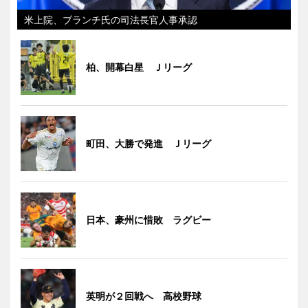
米上院、ブランチ氏の司法長官人事承認
柏、開幕白星 Ｊリーグ
町田、大勝で発進 Ｊリーグ
日本、豪州に惜敗 ラグビー
英明が２回戦へ 高校野球