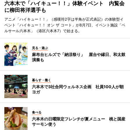
六本木で「ハイキュー！！」体験イベント 内覧会
に柳田将洋選手も
アニメ「ハイキュー！！」（感嘆符2字は半角が正式表記）の体験型イ
ベント「ハイキュー！！ オン ザ コート」が8月7日、イベント施設「ベ
ルサール六本木」（港区六本木7）で始まる。
見る・遊ぶ
麻布台ヒルズで「納涼祭り」 屋台や縁日、和太鼓
演奏も
暮らす・働く
六本木で3社合同ウェルネス企画 社員100人が朝
ヨガ
食べる
六本木の日曜限定フレンチが夏メニュー 桃と国産
サーモン使う