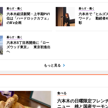
暮らす・働く
暮らす・働く
六本木経済新聞・上半期PV1
六本木で「ヒルズ
位は「ハードロックカフェ」
ワード」 勤続者4
のB’z企画
彰
暮らす・働く
六本木5丁目再開発に「ロー
ズウッド東京」 東京初進出
へ
もっと見る
食べる
六本木の日曜限定フレン
ニュー 桃と国産サーモ