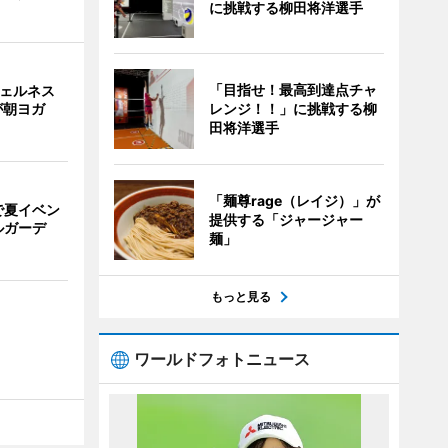
に挑戦する柳田将洋選手
「目指せ！最高到達点チャ
ウェルネス
レンジ！！」に挑戦する柳
が朝ヨガ
田将洋選手
「麺尊rage（レイジ）」が
で夏イベン
提供する「ジャージャー
ルガーデ
麺」
もっと見る
ワールドフォトニュース