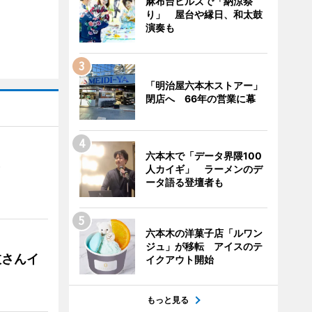
麻布台ヒルズで「納涼祭
り」 屋台や縁日、和太鼓
演奏も
「明治屋六本木ストアー」
閉店へ 66年の営業に幕
六本木で「データ界隈100
）
人カイギ」 ラーメンのデ
ータ語る登壇者も
六本木の洋菓子店「ルワン
ジュ」が移転 アイスのテ
枝さんイ
イクアウト開始
もっと見る