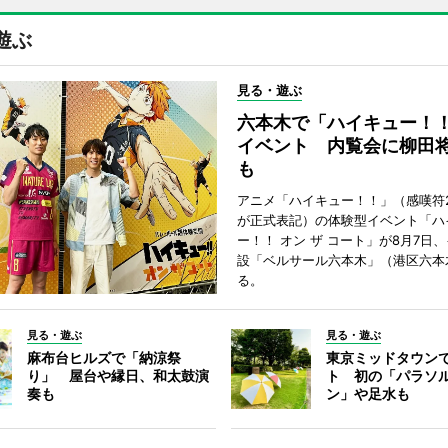
遊ぶ
見る・遊ぶ
六本木で「ハイキュー！
イベント 内覧会に柳田
も
アニメ「ハイキュー！！」（感嘆符
が正式表記）の体験型イベント「ハ
ー！！ オン ザ コート」が8月7日
設「ベルサール六本木」（港区六本
る。
見る・遊ぶ
見る・遊ぶ
麻布台ヒルズで「納涼祭
東京ミッドタウン
り」 屋台や縁日、和太鼓演
ト 初の「パラソ
奏も
ン」や足水も