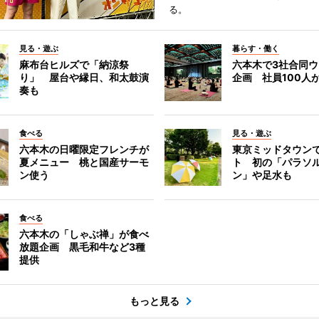
る。
見る・遊ぶ
暮らす・働く
麻布台ヒルズで「納涼祭
六本木で3社合同
り」 屋台や縁日、和太鼓演
企画 社員100人
奏も
食べる
見る・遊ぶ
六本木の日曜限定フレンチが
東京ミッドタウン
夏メニュー 桃と国産サーモ
ト 初の「パラソ
ン使う
ン」や足水も
食べる
六本木の「しゃぶ禅」が食べ
放題企画 黒毛和牛など3種
提供
もっと見る