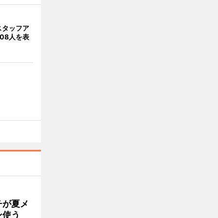
スタッフア
08人を表
チが夏メ
ン使う