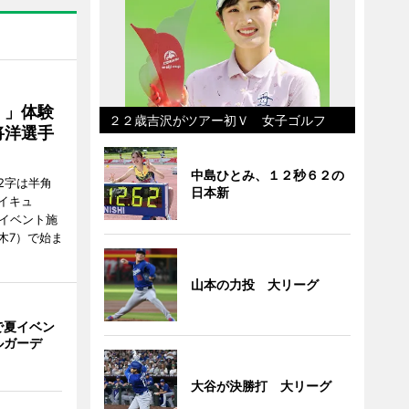
！」体験
２２歳吉沢がツアー初Ｖ 女子ゴルフ
将洋選手
中島ひとみ、１２秒６２の
2字は半角
日本新
イキュ
、イベント施
木7）で始ま
山本の力投 大リーグ
で夏イベン
ルガーデ
大谷が決勝打 大リーグ