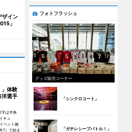
フォトフラッシュ
デザイン
15」
グッズ販売コーナー
！」体験
将洋選手
「シンクロコート」
2字は半角
イキュ
、イベント施
「ガチレシーブバトル！」
木7）で始ま