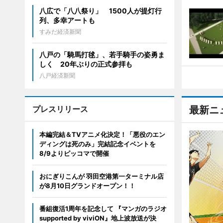
八広で「八八祭り」 1500人が提灯行
列、多幸アートも
すみだ経済新聞
八戸の「騎馬打毬」、若手騎手の姿勇ま
しく 20年ぶりの正式参拝も
八戸経済新聞
プレスリリース
最新ニ
本編完結＆TVアニメ化決定！「悪役のエン
ディングは死のみ」完結記念イベントを
8/9よりピッコマで開催
おにぎりこんが 羽田空港第一ターミナル店
が8月10日グランドオープン！！
番組復活1周年を記念して 『マンガのラジオ
supported by viviON』地上波放送が決